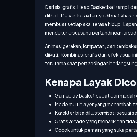
Dari sisi grafis, Head Basketball tampil 
dilihat. Desain karakternya dibuat khas
membuat setiap aksi terasa hidup. Lapa
mendukung suasana pertandingan arcad
Animasi gerakan, lompatan, dan tembaka
diikuti. Kombinasi grafis dan efek visual
terutama saat pertandingan berlangsung
Kenapa Layak Dic
Gameplay basket cepat dan mudah 
Mode multiplayer yang menambah t
Karakter bisa dikustomisasi sesuai se
Grafis arcade yang menarik dan ti
Cocok untuk pemain yang suka pert