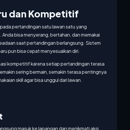
u dan Kompetitif
 pada pertandingan satu lawan satu yang
a. Anda bisa menyerang, bertahan, dan memakai
adaan saat pertandingan berlangsung. Sistem
aru pun bisa cepat menyesuaikan diri.
sasi kompetitif karena setiap pertandingan terasa
emakin sering bermain, semakin terasa pentingnya
aian skill agar bisa unggul dari lawan.
t
langsung masuk ke lapangan dan menikmati aksi