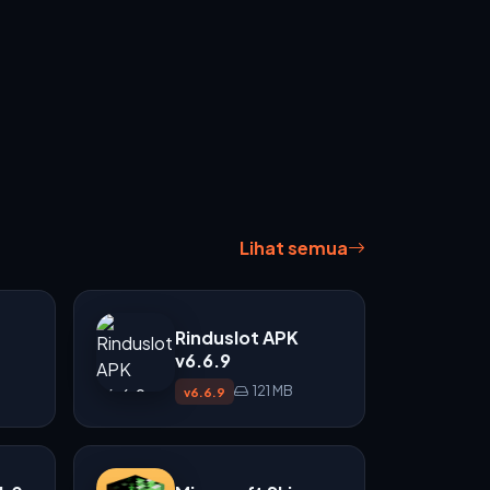
Lihat semua
Rinduslot APK
v6.6.9
121 MB
v6.6.9