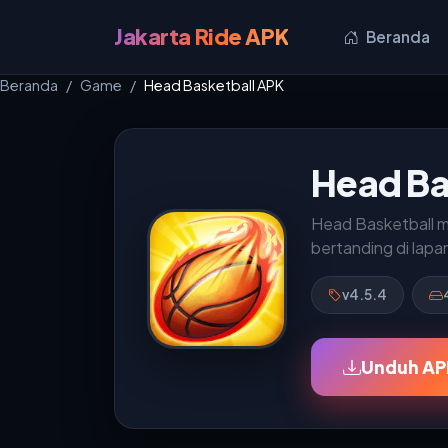
Jakarta Ride APK
Beranda
Beranda
Game
Head Basketball APK
Head Ba
Head Basketball me
bertanding di lapa
v4.5.4
Unduh AP