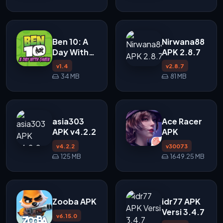
Ben 10: A
Nirwana88
Day With
APK 2.8.7
Gwen APK
v1.4
v2.8.7
1.4
34 MB
81 MB
asia303
Ace Racer
APK v4.2.2
APK
v4.2.2
v30073
125 MB
1649.25 MB
Zooba APK
idr77 APK
Versi 3.4.7
v6.15.0