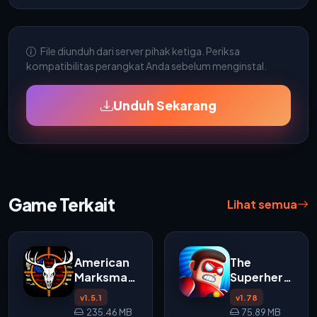
File diunduh dari server pihak ketiga. Periksa
kompatibilitas perangkat Anda sebelum menginstal.
Unduh Sekarang
Game Terkait
Lihat semua
American
The
Marksman
Superhero
APK
League
v1.5.1
v1.78
APK
235.46 MB
75.89 MB