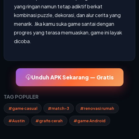
yang ringan namun tetap adiktif berkat
kombinasi puzzle, dekorasi, dan alur cerita yang
menarik. Jika kamu suka game santai dengan
progres yang terasa memuaskan, game ini layak
dicoba.
Unduh APK Sekarang — Gratis
TAG POPULER
#game casual
#match-3
#renovasi rumah
#Austin
#grafis cerah
#game Android