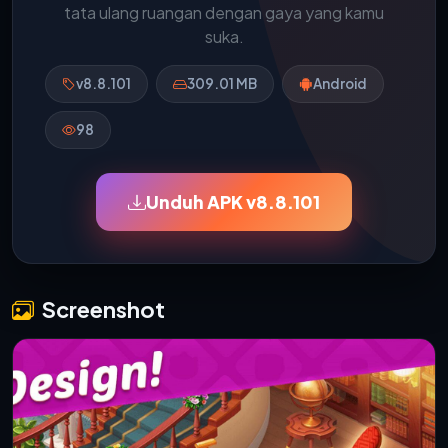
tata ulang ruangan dengan gaya yang kamu
suka.
v8.8.101
309.01 MB
Android
98
Unduh APK v8.8.101
Screenshot