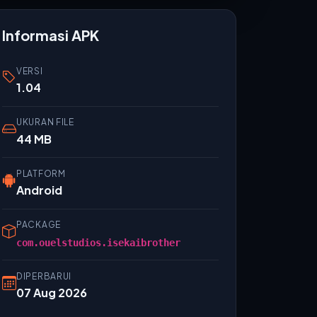
Informasi APK
VERSI
1.04
UKURAN FILE
44 MB
PLATFORM
Android
PACKAGE
com.ouelstudios.isekaibrother
DIPERBARUI
07 Aug 2026