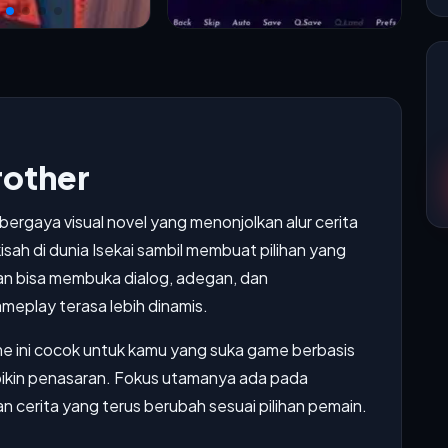
rother
ergaya visual novel yang menonjolkan alur cerita
 kisah di dunia Isekai sambil membuat pilihan yang
an bisa membuka dialog, adegan, dan
eplay terasa lebih dinamis.
e ini cocok untuk kamu yang suka game berbasis
bikin penasaran. Fokus utamanya ada pada
n cerita yang terus berubah sesuai pilihan pemain.