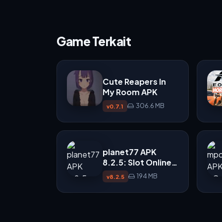
Game Terkait
Cute Reapers In
My Room APK
306.6 MB
v0.7.1
planet77 APK
8.2.5: Slot Online
Seru dengan
194 MB
v8.2.5
Gameplay Cepat