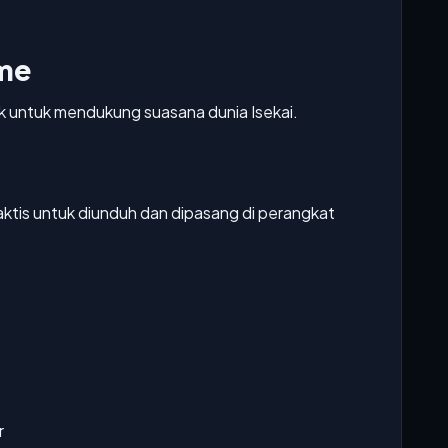
ime
ik untuk mendukung suasana dunia Isekai.
aktis untuk diunduh dan dipasang di perangkat
r