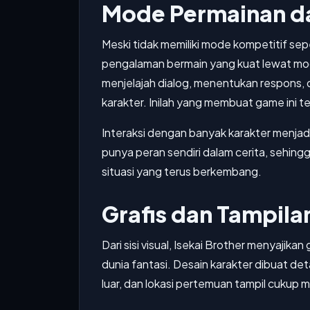
Mode Permainan da
Meski tidak memiliki mode kompetitif sep
pengalaman bermain yang kuat lewat mod
menjelajah dialog, menentukan respons,
karakter. Inilah yang membuat game ini te
Interaksi dengan banyak karakter menjadi
punya peran sendiri dalam cerita, sehing
situasi yang terus berkembang.
Grafis dan Tampila
Dari sisi visual, Isekai Brother menyaji
dunia fantasi. Desain karakter dibuat det
luar, dan lokasi pertemuan tampil cukup 