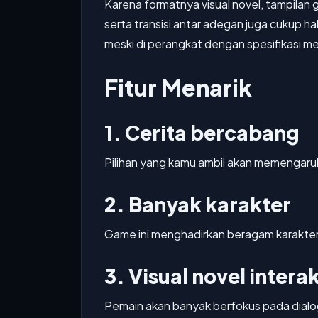
Karena formatnya visual novel, tampilan 
serta transisi antar adegan juga cukup 
meski di perangkat dengan spesifikasi 
Fitur Menarik
1. Cerita bercabang
Pilihan yang kamu ambil akan memengaruhi 
2. Banyak karakter
Game ini menghadirkan beragam karakter y
3. Visual novel interak
Pemain akan banyak berfokus pada dial