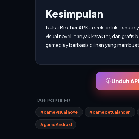
Kesimpulan
Isekai Brother APK cocok untuk pemain
visual novel, banyak karakter, dan grafi
gameplay berbasis pilihan yang membuat c
Unduh APK
TAG POPULER
#game visual novel
#game petualangan
#game Android