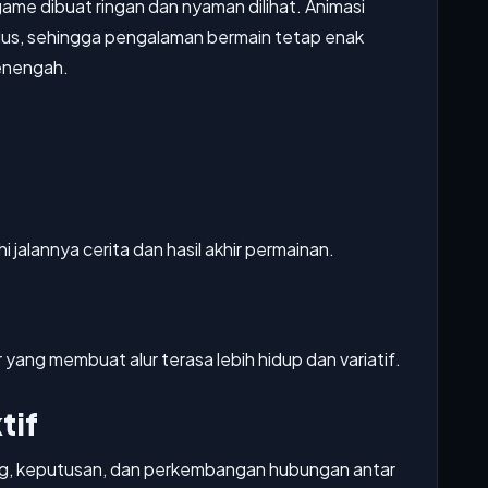
game dibuat ringan dan nyaman dilihat. Animasi
halus, sehingga pengalaman bermain tetap enak
menengah.
jalannya cerita dan hasil akhir permainan.
ang membuat alur terasa lebih hidup dan variatif.
tif
og, keputusan, dan perkembangan hubungan antar