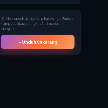
File diunduh dari server pihak ketiga. Periksa
kompatibilitas perangkat Anda sebelum
menginstal.
Unduh Sekarang