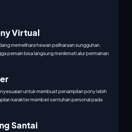
ny Virtual
dang memelihara hewan peliharaan sungguhan.
ngga pemain bisa langsung menikmati alur permainan
.
ter
nyesuaian untuk membuat penampilan pony lebih
mpilan karakter memberi sentuhan personal pada
ng Santai