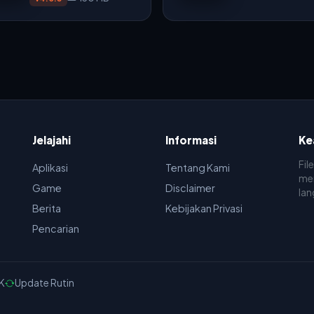
Jelajahi
Informasi
Ke
Fil
Aplikasi
Tentang Kami
men
Game
Disclaimer
lan
Berita
Kebijakan Privasi
Pencarian
K
Update Rutin