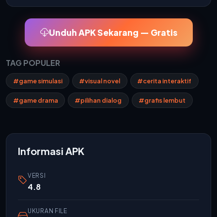
Unduh APK Sekarang — Gratis
TAG POPULER
#game simulasi
#visual novel
#cerita interaktif
#game drama
#pilihan dialog
#grafis lembut
Informasi APK
VERSI
4.8
UKURAN FILE