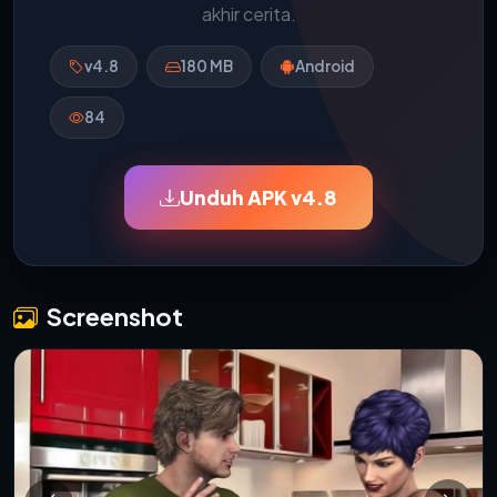
akhir cerita.
v4.8
180 MB
Android
84
Unduh APK v4.8
Screenshot