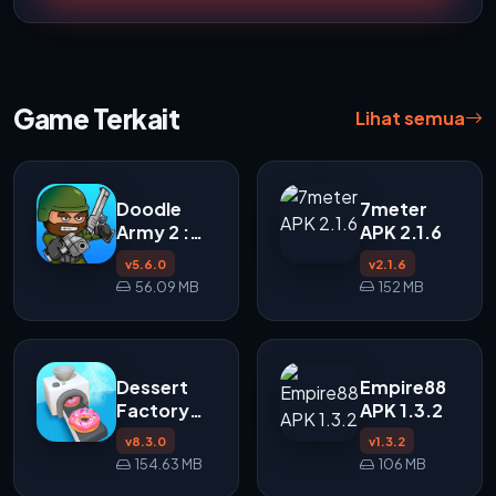
Game Terkait
Lihat semua
Doodle
7meter
Army 2 :
APK 2.1.6
Mini Militia
v5.6.0
v2.1.6
APK
56.09 MB
152 MB
Dessert
Empire88
Factory
APK 1.3.2
Idle APK
v8.3.0
v1.3.2
154.63 MB
106 MB