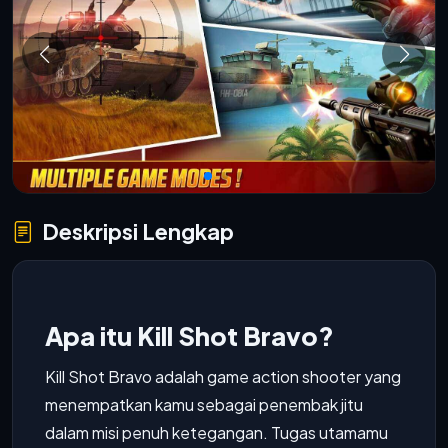
Deskripsi Lengkap
Apa itu Kill Shot Bravo?
Kill Shot Bravo adalah game action shooter yang
menempatkan kamu sebagai penembak jitu
dalam misi penuh ketegangan. Tugas utamamu