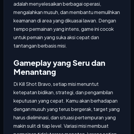
adalah menyelesaikan berbagai operasi,
mengalahkan musuh, dan membantu memulihkan
keamanan di area yang dikuasai lawan. Dengan
tempo permainan yang intens, game ini cocok
untuk pemain yang suka aksi cepat dan
tantangan berbasis misi.
Gameplay yang Seru dan
Menantang
Di Kill Shot Bravo, setiap misi menuntut
ketepatan bidikan, strategi, dan pengambilan
keputusan yang cepat. Kamu akan berhadapan
dengan musuh yang terus bergerak, target yang
harus dieliminasi, dan situasi pertempuran yang
makin sulit di tiap level. Variasi misi membuat