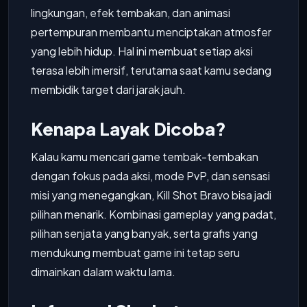
lingkungan, efek tembakan, dan animasi
pertempuran membantu menciptakan atmosfer
yang lebih hidup. Hal ini membuat setiap aksi
terasa lebih imersif, terutama saat kamu sedang
membidik target dari jarak jauh.
Kenapa Layak Dicoba?
Kalau kamu mencari game tembak-tembakan
dengan fokus pada aksi, mode PvP, dan sensasi
misi yang menegangkan, Kill Shot Bravo bisa jadi
pilihan menarik. Kombinasi gameplay yang padat,
pilihan senjata yang banyak, serta grafis yang
mendukung membuat game ini tetap seru
dimainkan dalam waktu lama.