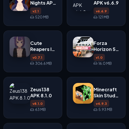
Nights APK
APK v6.6.9
v2.1
v2.1
v6.6.9
520 MB
121 MB
Cute
Forza
Reapers In
Horizon 5
My Room
APK
v0.7.1
v1.0
APK
306.6 MB
16.0 MB
Zeus138
Minecraft
APK 8.1.0
Skin Studio
APK
v8.1.0
v4.9.3
63 MB
5.93 MB