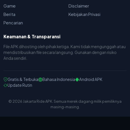
Game
Disclaimer
Berita
Kebijakan Privasi
Pencarian
Keamanan & Transparansi
File APK dihosting oleh pihak ketiga. Kami tidak mengunggah atau
mendistribusikan file secara langsung. Gunakan dengan risiko
Anda sendiri.
Gratis & Terbuka
Bahasa Indonesia
Android APK
Update Rutin
© 2026 Jakarta Ride APK. Semua merek dagang milik pemiliknya
masing-masing.