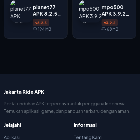
planet77
mpo500
APK 8.2.5:
APK 3.9.2 -
Slot Online
Game Slot
v8.2.5
v3.9.2
Seru
Seru
194 MB
68 MB
dengan
dengan
Gameplay
Gameplay
Cepat
Cepat
Jakarta Ride APK
Portal unduhan APK terpercaya untuk pengguna Indonesia.
Temukan aplikasi, game, dan panduan terbaru dengan aman.
Jelajahi
Informasi
Aplikasi
Tentang Kami