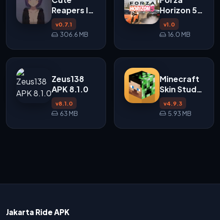
Reapers In
Horizon 5
My Room
APK
v0.7.1
v1.0
APK
306.6 MB
16.0 MB
Zeus138
Minecraft
APK 8.1.0
Skin Studio
APK
v8.1.0
v4.9.3
63 MB
5.93 MB
Jakarta Ride APK