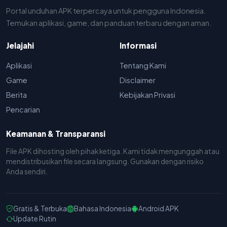
Portal unduhan APK terpercaya untuk pengguna Indonesia.
Temukan aplikasi, game, dan panduan terbaru dengan aman.
Jelajahi
Informasi
Aplikasi
Tentang Kami
Game
Disclaimer
Berita
Kebijakan Privasi
Pencarian
Keamanan & Transparansi
File APK dihosting oleh pihak ketiga. Kami tidak mengunggah atau
mendistribusikan file secara langsung. Gunakan dengan risiko
Anda sendiri.
Gratis & Terbuka
Bahasa Indonesia
Android APK
Update Rutin