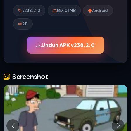
v238.2.0
167.01 MB
Android
211
Unduh APK v238.2.0
Screenshot