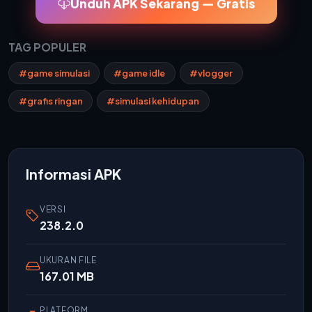
Unduh APK Sekarang — Gratis
TAG POPULER
#game simulasi
#game idle
#vlogger
#grafis ringan
#simulasi kehidupan
Informasi APK
VERSI
238.2.0
UKURAN FILE
167.01 MB
PLATFORM