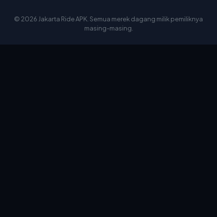
© 2026 Jakarta Ride APK. Semua merek dagang milik pemiliknya
masing-masing.