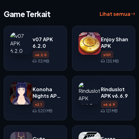
Game Terkait
Lihat semua
v07 APK
Enjoy Shan
6.2.0
APK
v6.2.0
v101
113 MB
135 MB
Konoha
Rinduslot
Nights APK
APK v6.6.9
v2.1
v2.1
v6.6.9
520 MB
121 MB
Cute
Forza