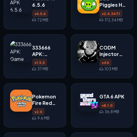
6.5.6
Piggies HD
APK
v6.5.6
v2.4.3471
72 MB
172.34 MB
333666
CODM
APK:
Injector
Game Slot
APK
v1.5.5
v44
Seru
37 MB
103 MB
dengan
Gameplay
Cepat dan
Visual
Pokemon
GTA 6 APK
Menarik
Fire Red
v8.1.0
APK
36.8 MB
v2.0
9.6 MB