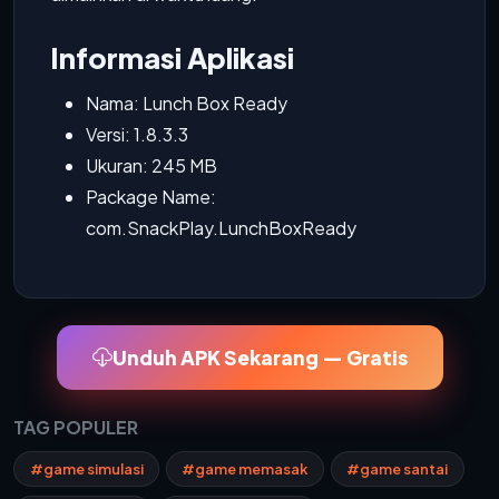
Informasi Aplikasi
Nama: Lunch Box Ready
Versi: 1.8.3.3
Ukuran: 245 MB
Package Name:
com.SnackPlay.LunchBoxReady
Unduh APK Sekarang — Gratis
TAG POPULER
#game simulasi
#game memasak
#game santai