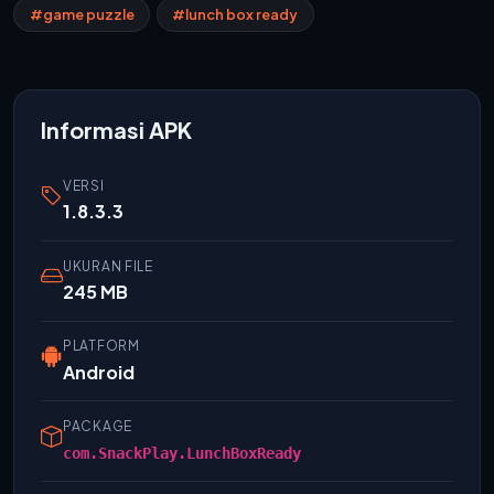
#game puzzle
#lunch box ready
Informasi APK
VERSI
1.8.3.3
UKURAN FILE
245 MB
PLATFORM
Android
PACKAGE
com.SnackPlay.LunchBoxReady