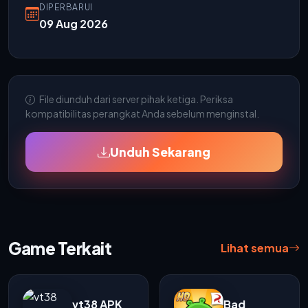
DIPERBARUI
09 Aug 2026
File diunduh dari server pihak ketiga. Periksa
kompatibilitas perangkat Anda sebelum menginstal.
Unduh Sekarang
Game Terkait
Lihat semua
vt38 APK
Bad