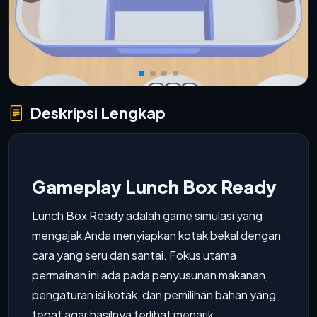
Deskripsi Lengkap
Gameplay Lunch Box Ready
Lunch Box Ready adalah game simulasi yang
mengajak Anda menyiapkan kotak bekal dengan
cara yang seru dan santai. Fokus utama
permainan ini ada pada penyusunan makanan,
pengaturan isi kotak, dan pemilihan bahan yang
tepat agar hasilnya terlihat menarik.