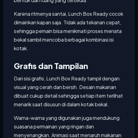
bentuk dan ruang yang tersedia.
Karena ritmenya santai, Lunch Box Ready cocok
dimainkan kapan saja. Tidak ada tekanan cepat,
sehingga pemain bisa menikmati proses menata
bekal sambil mencoba berbagai kombinasi isi
kotak.
Grafis dan Tampilan
Dari sisi grafis, Lunch Box Ready tampil dengan
visual yang cerah dan bersih. Desain makanan
dibuat cukup detail sehingga setiap item terlihat
menarik saat disusun di dalam kotak bekal.
Warna-warna yang digunakan juga mendukung
suasana permainan yang ringan dan
menyenangkan. Animasi saat menaruh makanan