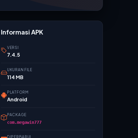
Informasi APK
VERSI
7.4.5
UKURAN FILE
114 MB
PLATFORM
Android
PACKAGE
com.megawin777
DIPERBARUI