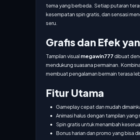
tema yang berbeda. Setiap putaran teras
kesempatan spin gratis, dan sensasi me
seru.
Grafis dan Efek ya
Tampilan visual
megawin777
dibuat deng
mendukung suasana permainan. Kombinasi
membuat pengalaman bermain terasa le
Fitur Utama
Gameplay cepat dan mudah dimaink
Animasi halus dengan tampilan yang 
Spin gratis untuk menambah keseru
Bonus harian dan promo yang bisa di