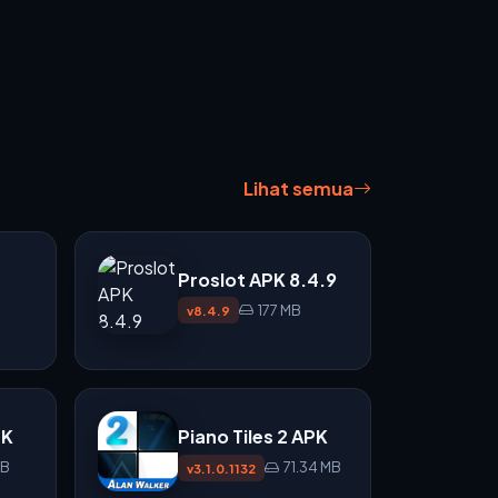
Lihat semua
Proslot APK 8.4.9
177 MB
v8.4.9
PK
Piano Tiles 2 APK
MB
71.34 MB
v3.1.0.1132