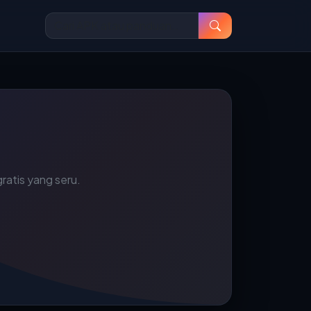
ratis yang seru.