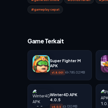
#gameplay cepat
Game Terkait
Super Fighter M
APK
785.02 MB
v1.8.001
Winter4D APK
4.0.5
130 MB
v4.0.5