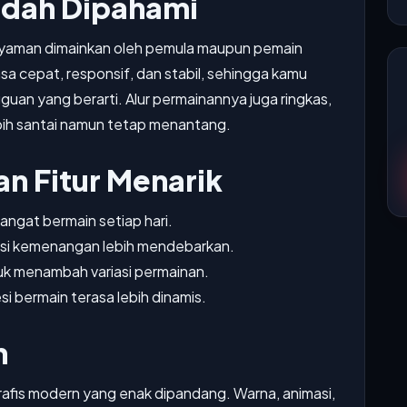
dah Dipahami
nyaman dimainkan oleh pemula maupun pemain
a cepat, responsif, dan stabil, sehingga kamu
uan yang berarti. Alur permainannya juga ringkas,
ih santai namun tetap menantang.
n Fitur Menarik
gat bermain setiap hari.
si kemenangan lebih mendebarkan.
tuk menambah variasi permainan.
 bermain terasa lebih dinamis.
n
grafis modern yang enak dipandang. Warna, animasi,