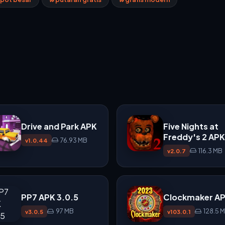
Drive and Park APK
Five Nights at
Freddy's 2 APK
76.93 MB
v1.0.44
116.3 MB
v2.0.7
PP7 APK 3.0.5
Clockmaker A
97 MB
128.5 
v3.0.5
v103.0.1