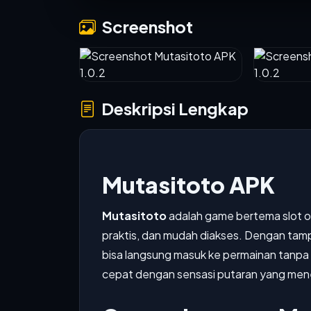
Screenshot
Deskripsi Lengkap
Mutasitoto APK
Mutasitoto
adalah game bertema slot o
praktis, dan mudah diakses. Dengan tam
bisa langsung masuk ke permainan tanpa 
cepat dengan sensasi putaran yang me