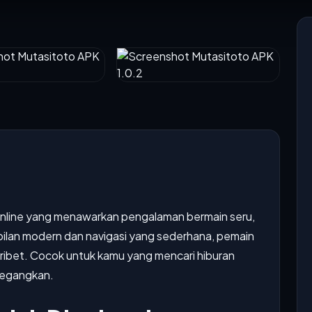
nline yang menawarkan pengalaman bermain seru,
pilan modern dan navigasi yang sederhana, pemain
ribet. Cocok untuk kamu yang mencari hiburan
negangkan.