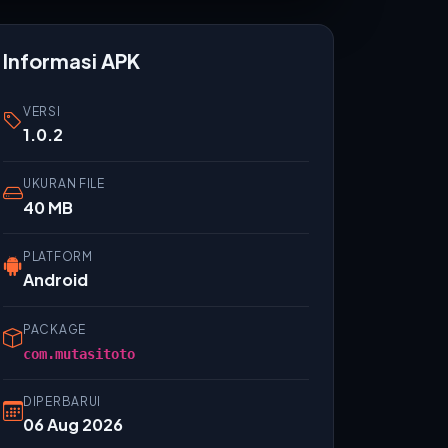
Informasi APK
VERSI
1.0.2
UKURAN FILE
40 MB
PLATFORM
Android
PACKAGE
com.mutasitoto
DIPERBARUI
06 Aug 2026