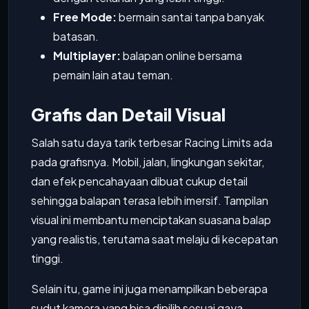
Free Mode:
bermain santai tanpa banyak
batasan.
Multiplayer:
balapan online bersama
pemain lain atau teman.
Grafis dan Detail Visual
Salah satu daya tarik terbesar Racing Limits ada
pada grafisnya. Mobil, jalan, lingkungan sekitar,
dan efek pencahayaan dibuat cukup detail
sehingga balapan terasa lebih imersif. Tampilan
visual ini membantu menciptakan suasana balap
yang realistis, terutama saat melaju di kecepatan
tinggi.
Selain itu, game ini juga menampilkan beberapa
sudut kamera yang bisa dipilih sesuai gaya