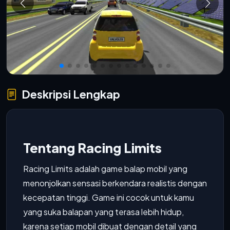
Deskripsi Lengkap
Tentang Racing Limits
Racing Limits adalah game balap mobil yang
menonjolkan sensasi berkendara realistis dengan
kecepatan tinggi. Game ini cocok untuk kamu
yang suka balapan yang terasa lebih hidup,
karena setiap mobil dibuat dengan detail yang