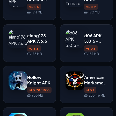
Terbaru
v3.5.4
v3.0.9
3.0.9
194 MB
190 MB
elang178
d06 APK
APK 7.6.5
5.0.5 -
Game Slot
v7.6.5
v5.0.5
Seru
173 MB
137 MB
dengan
Bonus
Menarik
Hollow
American
Knight APK
Marksman
APK
v1.5.78.11833
v1.5.1
955 MB
235.46 MB