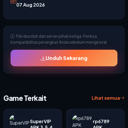
07 Aug 2026
File diunduh dari server pihak ketiga. Periksa
kompatibilitas perangkat Anda sebelum menginstal.
Unduh Sekarang
Game Terkait
Lihat semua
SuperVIP
rp6789
APK 3.5.4
APK