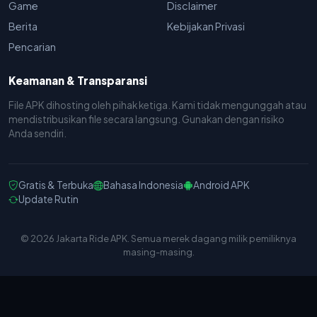
Game
Disclaimer
Berita
Kebijakan Privasi
Pencarian
Keamanan & Transparansi
File APK dihosting oleh pihak ketiga. Kami tidak mengunggah atau
mendistribusikan file secara langsung. Gunakan dengan risiko
Anda sendiri.
Gratis & Terbuka
Bahasa Indonesia
Android APK
Update Rutin
© 2026 Jakarta Ride APK. Semua merek dagang milik pemiliknya
masing-masing.