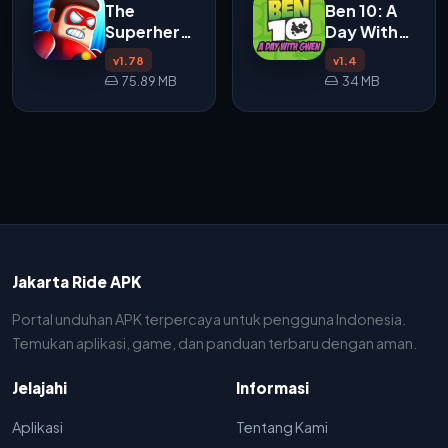
The
Ben 10: A
Superhero
Day With
League
Gwen APK
v1.78
v1.4
APK
1.4
75.89 MB
34 MB
Jakarta Ride APK
Portal unduhan APK terpercaya untuk pengguna Indonesia.
Temukan aplikasi, game, dan panduan terbaru dengan aman.
Jelajahi
Informasi
Aplikasi
Tentang Kami