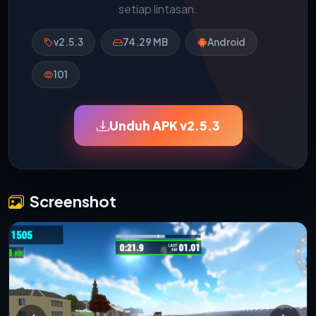
setiap lintasan.
v2.5.3
74.29 MB
Android
101
Unduh APK v2.5.3
Screenshot