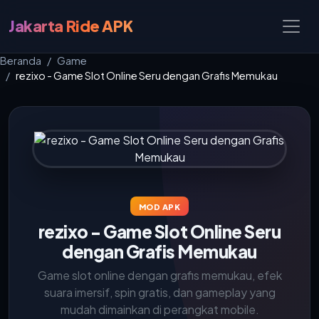
Jakarta Ride APK
Beranda
Game
rezixo - Game Slot Online Seru dengan Grafis Memukau
MOD APK
rezixo - Game Slot Online Seru
dengan Grafis Memukau
Game slot online dengan grafis memukau, efek
suara imersif, spin gratis, dan gameplay yang
mudah dimainkan di perangkat mobile.