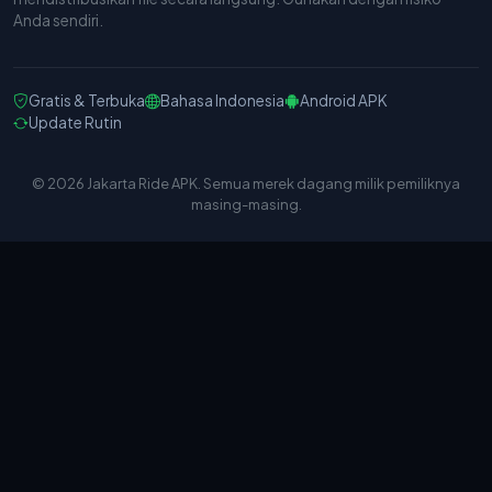
Anda sendiri.
Gratis & Terbuka
Bahasa Indonesia
Android APK
Update Rutin
© 2026 Jakarta Ride APK. Semua merek dagang milik pemiliknya
masing-masing.