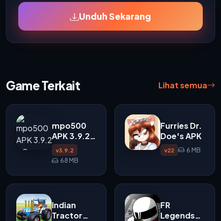
Unduh Sekarang
Game Terkait
Lihat semua
mpo500
Furries Dr.
APK 3.9.2 -
Doe's APK
Game Slot
6 MB
v3.9.2
v22
Seru
68 MB
dengan
Gameplay
Cepat
Indian
FR
Tractor
Legends