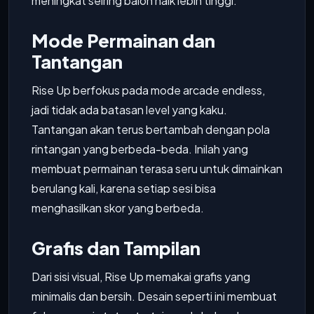
meningkat seiring balon naik lebih tinggi.
Mode Permainan dan
Tantangan
Rise Up berfokus pada mode arcade endless,
jadi tidak ada batasan level yang kaku.
Tantangan akan terus bertambah dengan pola
rintangan yang berbeda-beda. Inilah yang
membuat permainan terasa seru untuk dimainkan
berulang kali, karena setiap sesi bisa
menghasilkan skor yang berbeda.
Grafis dan Tampilan
Dari sisi visual, Rise Up memakai grafis yang
minimalis dan bersih. Desain seperti ini membuat