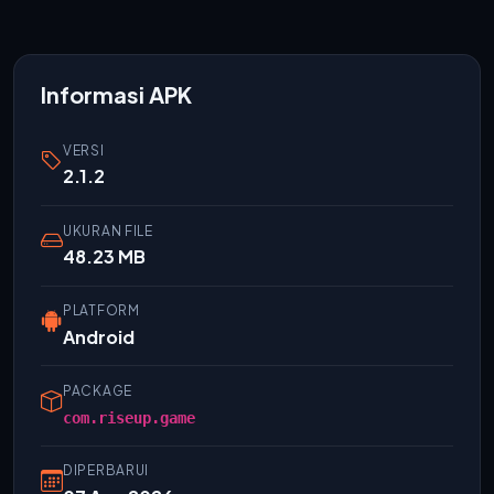
Informasi APK
VERSI
2.1.2
UKURAN FILE
48.23 MB
PLATFORM
Android
PACKAGE
com.riseup.game
DIPERBARUI