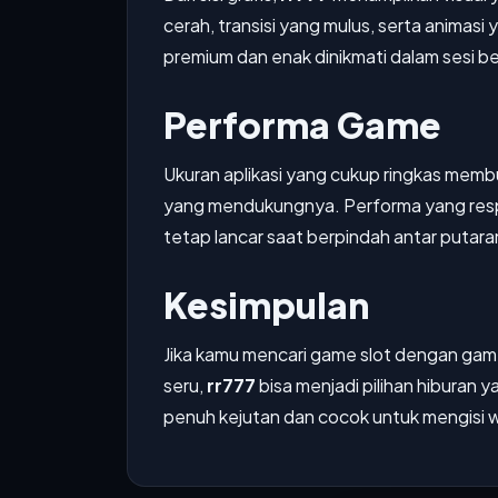
cerah, transisi yang mulus, serta animas
premium dan enak dinikmati dalam sesi b
Performa Game
Ukuran aplikasi yang cukup ringkas memb
yang mendukungnya. Performa yang res
tetap lancar saat berpindah antar putara
Kesimpulan
Jika kamu mencari game slot dengan game
seru,
rr777
bisa menjadi pilihan hiburan
penuh kejutan dan cocok untuk mengisi 