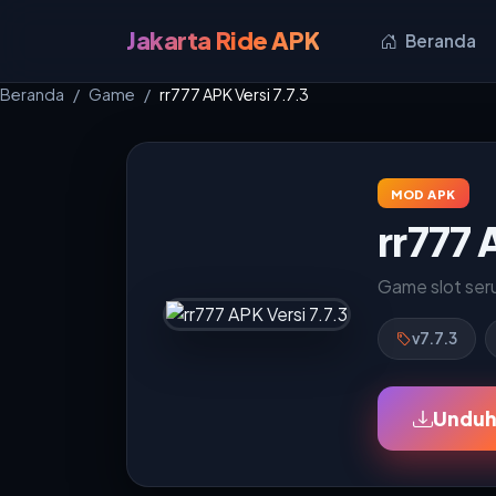
Jakarta Ride APK
Beranda
Beranda
Game
rr777 APK Versi 7.7.3
MOD APK
rr777 
Game slot ser
v7.7.3
Unduh