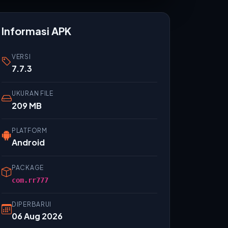
Informasi APK
VERSI
7.7.3
UKURAN FILE
209 MB
PLATFORM
Android
PACKAGE
com.rr777
DIPERBARUI
06 Aug 2026