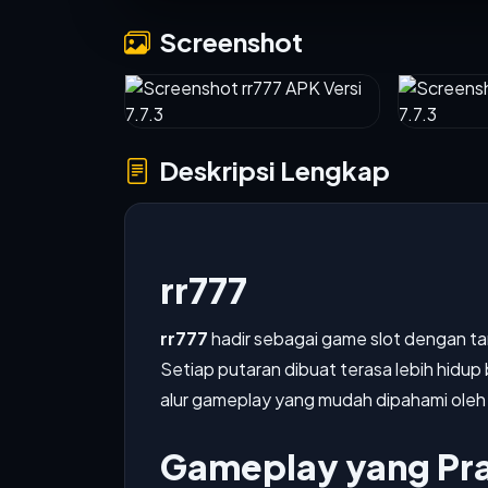
Screenshot
Deskripsi Lengkap
rr777
rr777
hadir sebagai game slot dengan t
Setiap putaran dibuat terasa lebih hidup 
alur gameplay yang mudah dipahami ole
Gameplay yang Pra