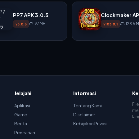
PP7 APK 3.0.5
Clockmaker A
97 MB
128.5 
v3.0.5
v103.0.1
Jelajahi
Informasi
Ke
Fil
Aplikasi
Tentang Kami
men
Game
Disclaimer
lan
Berita
Kebijakan Privasi
Pencarian