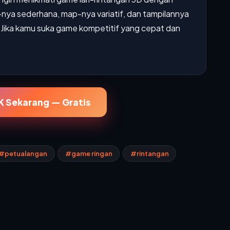
nya sederhana, map-nya variatif, dan tampilannya
. Jika kamu suka game kompetitif yang cepat dan
.
 Sekarang — Gratis
#petualangan
#game ringan
#rintangan