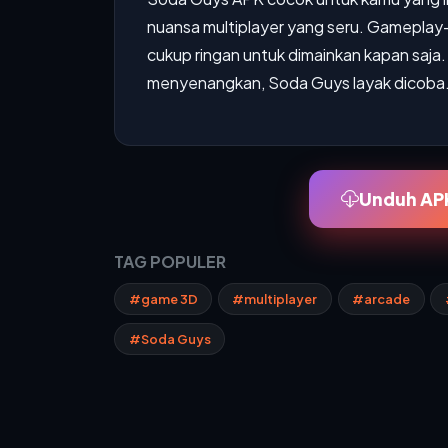
nuansa multiplayer yang seru. Gameplay-
cukup ringan untuk dimainkan kapan saja
menyenangkan, Soda Guys layak dicoba
Unduh APK
TAG POPULER
#game 3D
#multiplayer
#arcade
#Soda Guys