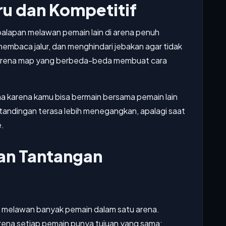
u dan Kompetitif
balapan melawan pemain lain di arena penuh
mbaca jalur, dan menghindari jebakan agar tidak
s karena map yang berbeda-beda membuat cara
ma karena kamu bisa bermain bersama pemain lain
rtandingan terasa lebih menegangkan, apalagi saat
e.
an Tantangan
 melawan banyak pemain dalam satu arena.
arena setiap pemain punya tujuan yang sama: