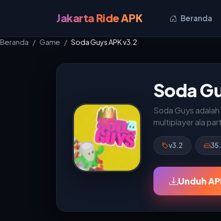
Jakarta Ride APK
Beranda
Beranda
Game
Soda Guys APK v3.2
Soda Gu
Soda Guys adalah 
multiplayer ala pa
v3.2
35
Unduh AP