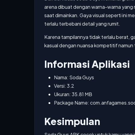
arena dibuat dengan warna-warna yang me
saat dimainkan. Gaya visual seperti ini
terlalu terbebani detail yang rumit.
Karena tampilannya tidak terlalu berat,
kasual dengan nuansa kompetitif namun t
Informasi Aplikasi
Nama: Soda Guys
Versi: 3.2
Ukuran: 35.81 MB
Package Name: com.anfagames.so
Kesimpulan
Soda Guys APK cocok untuk kamu yang in