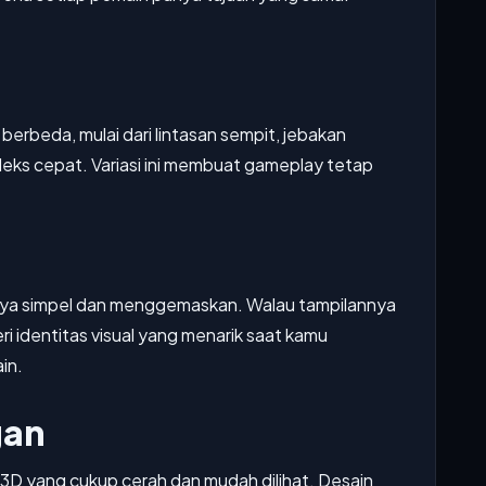
berbeda, mulai dari lintasan sempit, jebakan
leks cepat. Variasi ini membuat gameplay tetap
ya simpel dan menggemaskan. Walau tampilannya
ri identitas visual yang menarik saat kamu
in.
gan
s 3D yang cukup cerah dan mudah dilihat. Desain