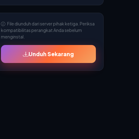
File diunduh dari server pihak ketiga. Periksa
kompatibilitas perangkat Anda sebelum
menginstal.
Unduh Sekarang