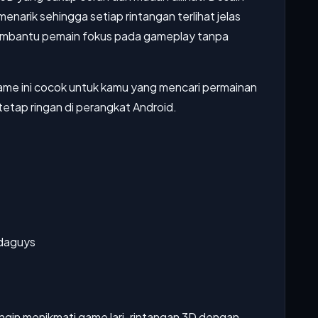
narik sehingga setiap rintangan terlihat jelas
 membantu pemain fokus pada gameplay tanpa
 game ini cocok untuk kamu yang mencari permainan
etap ringan di perangkat Android.
daguys
gin menikmati game lari-rintangan 3D dengan