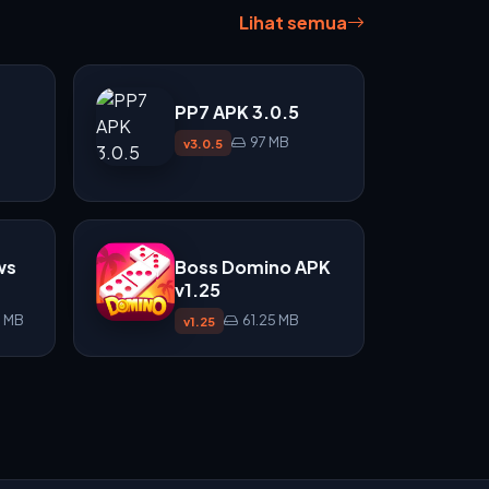
Lihat semua
PP7 APK 3.0.5
97 MB
v3.0.5
ws
Boss Domino APK
v1.25
3 MB
61.25 MB
v1.25