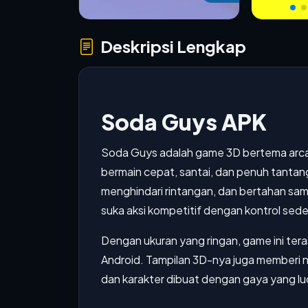
Deskripsi Lengkap
Soda Guys APK
Soda Guys adalah game 3D bertema ar
bermain cepat, santai, dan penuh tanta
menghindari rintangan, dan bertahan sam
suka aksi kompetitif dengan kontrol sed
Dengan ukuran yang ringan, game ini ter
Android. Tampilan 3D-nya juga memberi 
dan karakter dibuat dengan gaya yang lu