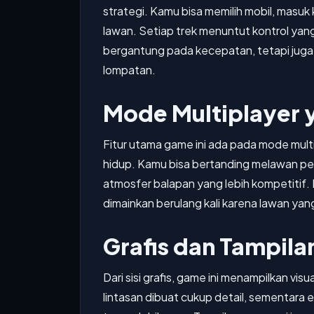
strategi. Kamu bisa memilih mobil, masuk ke
lawan. Setiap trek menuntut kontrol yan
bergantung pada kecepatan, tetapi juga 
lompatan.
Mode Multiplayer
Fitur utama game ini ada pada mode mul
hidup. Kamu bisa bertanding melawan pe
atmosfer balapan yang lebih kompetitif.
dimainkan berulang kali karena lawan yan
Grafis dan Tampila
Dari sisi grafis, game ini menampilkan vis
lintasan dibuat cukup detail, sementara