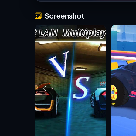
Screenshot