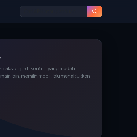
8
an aksi cepat, kontrol yang mudah
in lain, memilih mobil, lalu menaklukkan