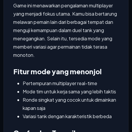
Game ini menawarkan pengalaman multiplayer
yang menjadi fokus utama. Kamu bisa bertarung
melawan pemain lain dari berbagai tempat dan
menguji kemampuan dalam duel tank yang
menegangkan. Selain itu, tersedia mode yang
memberi variasi agar permainan tidak terasa
monoton.
Fitur mode yang menonjol
Pertempuran multiplayer real-time
Mode tim untuk kerja sama yang lebih taktis
Ronde singkat yang cocok untuk dimainkan
kapan saja
Variasi tank dengan karakteristik berbeda