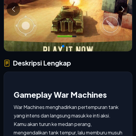
Deskripsi Lengkap
Gameplay War Machines
War Machines menghadirkan pertempuran tank
yang intens dan langsung masuk ke inti aksi.
Kamu akan turun ke medan perang,
mengendalikan tank tempur, lalu memburu musuh