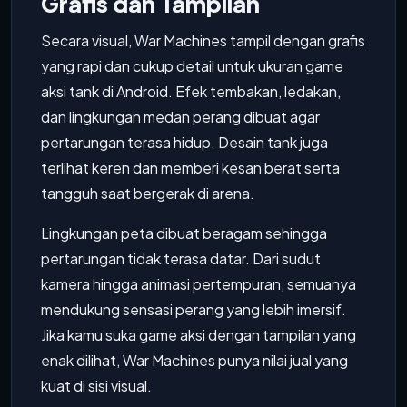
Grafis dan Tampilan
Secara visual, War Machines tampil dengan grafis
yang rapi dan cukup detail untuk ukuran game
aksi tank di Android. Efek tembakan, ledakan,
dan lingkungan medan perang dibuat agar
pertarungan terasa hidup. Desain tank juga
terlihat keren dan memberi kesan berat serta
tangguh saat bergerak di arena.
Lingkungan peta dibuat beragam sehingga
pertarungan tidak terasa datar. Dari sudut
kamera hingga animasi pertempuran, semuanya
mendukung sensasi perang yang lebih imersif.
Jika kamu suka game aksi dengan tampilan yang
enak dilihat, War Machines punya nilai jual yang
kuat di sisi visual.