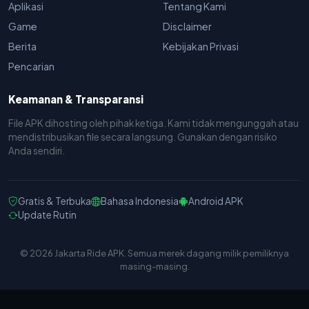
Aplikasi
Tentang Kami
Game
Disclaimer
Berita
Kebijakan Privasi
Pencarian
Keamanan & Transparansi
File APK dihosting oleh pihak ketiga. Kami tidak mengunggah atau
mendistribusikan file secara langsung. Gunakan dengan risiko
Anda sendiri.
Gratis & Terbuka
Bahasa Indonesia
Android APK
Update Rutin
© 2026 Jakarta Ride APK. Semua merek dagang milik pemiliknya
masing-masing.