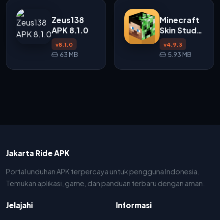
Zeus138
Minecraft
APK 8.1.0
Skin Studio
APK
v8.1.0
v4.9.3
63 MB
5.93 MB
Jakarta Ride APK
Portal unduhan APK terpercaya untuk pengguna Indonesia.
Temukan aplikasi, game, dan panduan terbaru dengan aman.
Jelajahi
Informasi