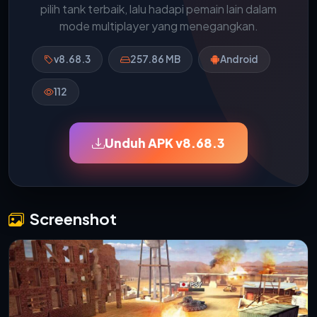
pilih tank terbaik, lalu hadapi pemain lain dalam
mode multiplayer yang menegangkan.
v8.68.3
257.86 MB
Android
112
Unduh APK v8.68.3
Screenshot