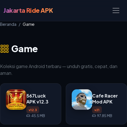
Jakarta Ride APK
Beranda
Game
Game
Koleksi game Android terbaru — unduh gratis, cepat, dan
aman.
567Luck
Cafe Racer
APK v12.3
Mod APK
v12.3
v21
45.5 MB
97.85 MB