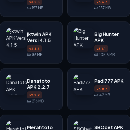
v3.2.5
v6.6.3
157 MB
157 MB
jktwin APK
Big Hunter
Versi 4.1.5
APK
v4.1.5
v3.1.1
86 MB
105.6 MB
Danatoto
Padi777 APK
APK 2.2.7
v6.8.3
42 MB
v2.2.7
216 MB
Merahtoto
SBObet APK