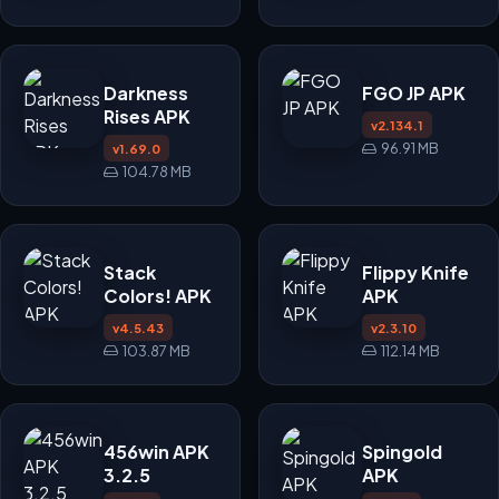
Darkness
FGO JP APK
Rises APK
v2.134.1
96.91 MB
v1.69.0
104.78 MB
Stack
Flippy Knife
Colors! APK
APK
v4.5.43
v2.3.10
103.87 MB
112.14 MB
456win APK
Spingold
3.2.5
APK