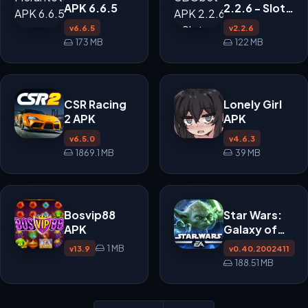
APK 6.6.5
2.2.6 - Slot
Online Seru
v6.6.5
v2.2.6
dengan
173 MB
122 MB
Gameplay
Cepat
CSR Racing
Lonely Girl
2 APK
APK
v6.5.0
v4.6.3
1869.1 MB
39 MB
Bosvip88
Star Wars:
APK
Galaxy of
Heroes APK
1 MB
v13.9
v0.40.2002411
188.51 MB