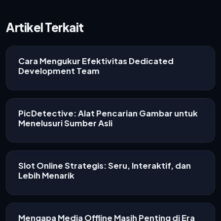
Artikel Terkait
Cara Mengukur Efektivitas Dedicated
Development Team
PicDetective: Alat Pencarian Gambar untuk
Menelusuri Sumber Asli
Slot Online Strategis: Seru, Interaktif, dan
Lebih Menarik
Mengapa Media Offline Masih Penting di Era