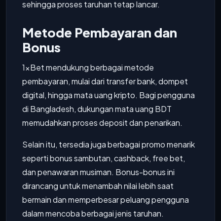
sehingga proses taruhan tetap lancar.
Metode Pembayaran dan
Bonus
1xBet mendukung berbagai metode
pembayaran, mulai dari transfer bank, dompet
digital, hingga mata uang kripto. Bagi pengguna
di Bangladesh, dukungan mata uang BDT
memudahkan proses deposit dan penarikan.
Selain itu, tersedia juga berbagai promo menarik
seperti bonus sambutan, cashback, free bet,
dan penawaran musiman. Bonus-bonus ini
dirancang untuk menambah nilai lebih saat
bermain dan memperbesar peluang pengguna
dalam mencoba berbagai jenis taruhan.