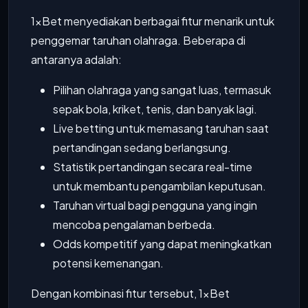
1xBet menyediakan berbagai fitur menarik untuk
penggemar taruhan olahraga. Beberapa di
antaranya adalah:
Pilihan olahraga yang sangat luas, termasuk
sepak bola, kriket, tenis, dan banyak lagi.
Live betting untuk memasang taruhan saat
pertandingan sedang berlangsung.
Statistik pertandingan secara real-time
untuk membantu pengambilan keputusan.
Taruhan virtual bagi pengguna yang ingin
mencoba pengalaman berbeda.
Odds kompetitif yang dapat meningkatkan
potensi kemenangan.
Dengan kombinasi fitur tersebut, 1xBet