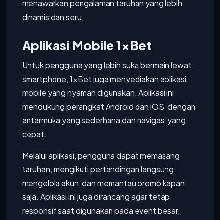
menawarkan pengalaman taruhan yang lebih
dinamis dan seru.
Aplikasi Mobile 1xBet
Untuk pengguna yang lebih suka bermain lewat
smartphone, 1xBet juga menyediakan aplikasi
mobile yang nyaman digunakan. Aplikasi ini
mendukung perangkat Android dan iOS, dengan
antarmuka yang sederhana dan navigasi yang
cepat.
Melalui aplikasi, pengguna dapat memasang
taruhan, mengikuti pertandingan langsung,
mengelola akun, dan memantau promo kapan
saja. Aplikasi ini juga dirancang agar tetap
responsif saat digunakan pada event besar,