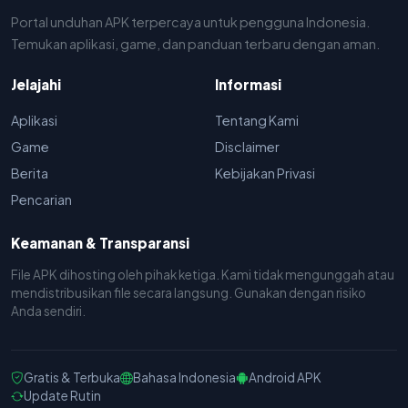
Portal unduhan APK terpercaya untuk pengguna Indonesia.
Temukan aplikasi, game, dan panduan terbaru dengan aman.
Jelajahi
Informasi
Aplikasi
Tentang Kami
Game
Disclaimer
Berita
Kebijakan Privasi
Pencarian
Keamanan & Transparansi
File APK dihosting oleh pihak ketiga. Kami tidak mengunggah atau
mendistribusikan file secara langsung. Gunakan dengan risiko
Anda sendiri.
Gratis & Terbuka
Bahasa Indonesia
Android APK
Update Rutin