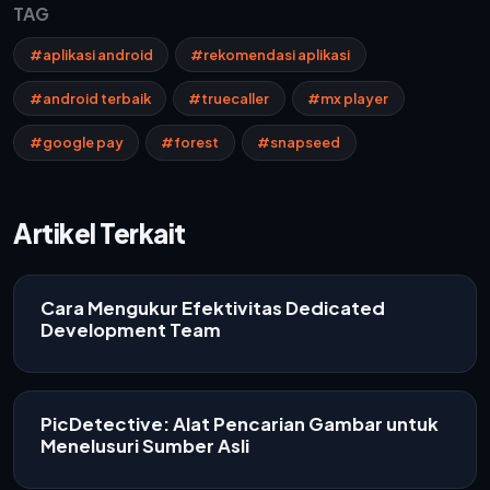
TAG
#aplikasi android
#rekomendasi aplikasi
#android terbaik
#truecaller
#mx player
#google pay
#forest
#snapseed
Artikel Terkait
Cara Mengukur Efektivitas Dedicated
Development Team
PicDetective: Alat Pencarian Gambar untuk
Menelusuri Sumber Asli