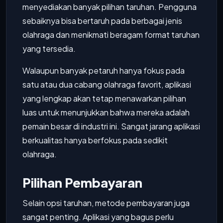
menyediakan banyak pilihan taruhan. Pengguna
sebaiknya bisa bertaruh pada berbagai jenis
olahraga dan menikmati beragam format taruhan
yang tersedia.
Walaupun banyak petaruh hanya fokus pada
satu atau dua cabang olahraga favorit, aplikasi
yang lengkap akan tetap menawarkan pilihan
luas untuk menunjukkan bahwa mereka adalah
pemain besar di industri ini. Sangat jarang aplikasi
berkualitas hanya berfokus pada sedikit
olahraga.
Pilihan Pembayaran
Selain opsi taruhan, metode pembayaran juga
sangat penting. Aplikasi yang bagus perlu