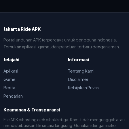
Jakarta Ride APK
Portal unduhan APK terpercaya untuk pengguna Indonesia.
Temukan aplikasi, game, dan panduan terbaru dengan aman.
Jelajahi
Informasi
Aplikasi
Tentang Kami
Game
Disclaimer
Berita
Kebijakan Privasi
Pencarian
Keamanan & Transparansi
File APK dihosting oleh pihak ketiga. Kami tidak mengunggah atau
mendistribusikan file secara langsung. Gunakan dengan risiko