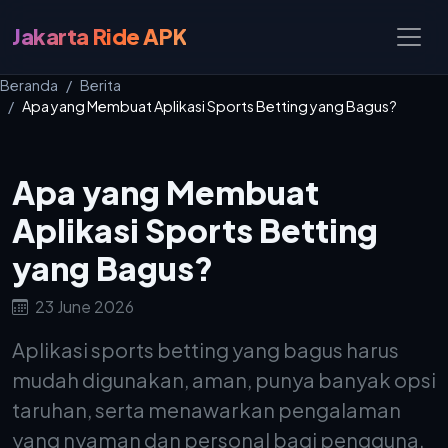
Jakarta Ride APK
Beranda
Berita
Apa yang Membuat Aplikasi Sports Betting yang Bagus?
Apa yang Membuat
Aplikasi Sports Betting
yang Bagus?
23 June 2026
Aplikasi sports betting yang bagus harus
mudah digunakan, aman, punya banyak opsi
taruhan, serta menawarkan pengalaman
yang nyaman dan personal bagi pengguna.