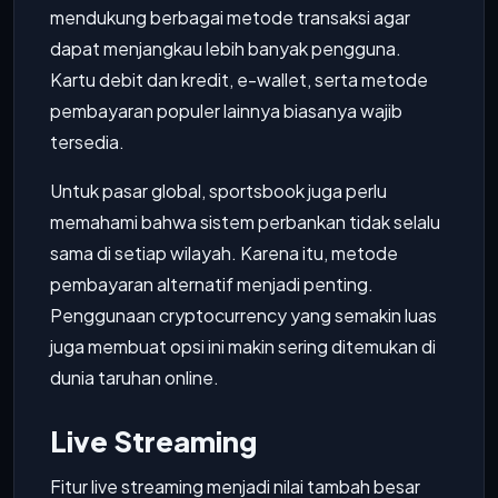
mendukung berbagai metode transaksi agar
dapat menjangkau lebih banyak pengguna.
Kartu debit dan kredit, e-wallet, serta metode
pembayaran populer lainnya biasanya wajib
tersedia.
Untuk pasar global, sportsbook juga perlu
memahami bahwa sistem perbankan tidak selalu
sama di setiap wilayah. Karena itu, metode
pembayaran alternatif menjadi penting.
Penggunaan cryptocurrency yang semakin luas
juga membuat opsi ini makin sering ditemukan di
dunia taruhan online.
Live Streaming
Fitur live streaming menjadi nilai tambah besar