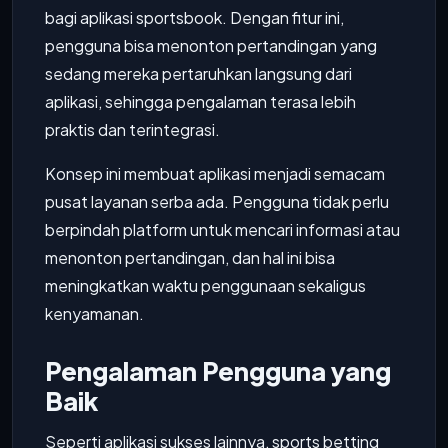
bagi aplikasi sportsbook. Dengan fitur ini,
pengguna bisa menonton pertandingan yang
sedang mereka pertaruhkan langsung dari
aplikasi, sehingga pengalaman terasa lebih
praktis dan terintegrasi.
Konsep ini membuat aplikasi menjadi semacam
pusat layanan serba ada. Pengguna tidak perlu
berpindah platform untuk mencari informasi atau
menonton pertandingan, dan hal ini bisa
meningkatkan waktu penggunaan sekaligus
kenyamanan.
Pengalaman Pengguna yang
Baik
Seperti aplikasi sukses lainnya, sports betting