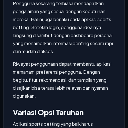
Pengguna sekarang terbiasa mendapatkan
pengalaman yang sesuai dengan kebutuhan
mereka. Hal ini juga berlaku pada aplikasi sports
betting. Setelah login, pengguna idealnya
langsung disambut dengan dashboard personal
yang menampilkan informasi penting secara rapi
dan mudah diakses.
Riwayat penggunaan dapat membantu aplikasi
memahami preferensi pengguna. Dengan
begitu, fitur, rekomendasi, dan tampilan yang
disajikan bisa terasa lebih relevan dan nyaman
digunakan.
Variasi Opsi Taruhan
Aplikasi sports betting yang baik harus