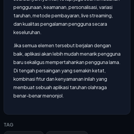
penggunaan, keamanan, personalisasi, variasi
taruhan, metode pembayaran, live streaming,
dan kualitas pengalaman pengguna secara
keseluruhan.
Jika semua elemen tersebut berjalan dengan
baik, aplikasi akan lebih mudah menarik pengguna
baru sekaligus mempertahankan pengguna lama.
Di tengah persaingan yang semakin ketat,
kombinasi fitur dan kenyamanan inilah yang
membuat sebuah aplikasi taruhan olahraga
benar-benar menonjol.
TAG