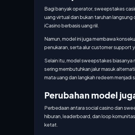
Bagi banyak operator, sweepstakes casi
uang virtual dan bukan taruhan langsun
iCasino berbasis uang riil.
Namun, model ini juga membawa konsekue
penukaran, serta alur customer support y
Selain itu, model sweepstakes biasanya 
sering membutuhkan jalur masuk alternatif,
mata uang dan langkah redeem menjadi s
Perubahan model ju
Perbedaan antara social casino dan swee
hiburan, leaderboard, dan loop komunita
ketat.