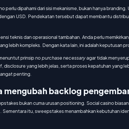
no perlu dipahami dari sisi mekanisme, bukan hanya brandin
g dengan USD. Pendekatan tersebut dapat membantu distribus
nsi teknis dan operasional tambahan. Anda perlu memikirkan 
ang lebih kompleks. Dengan kata lain, ini adalah keputusan 
menuntut prinsip
no purchase necessary
agar tidak menyerupa
 disclosure yang lebih jelas, serta proses kepatuhan yang lebih 
angat penting.
ga mengubah backlog pengemba
pstakes bukan cuma urusan positioning. Social casino biasa
s. Sementara itu, sweepstakes menambahkan kebutuhan identit