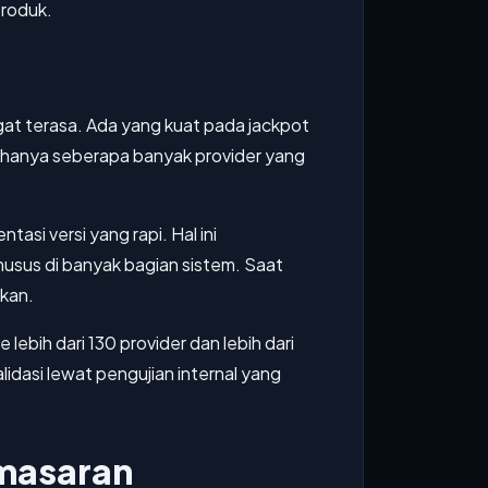
produk.
gat terasa. Ada yang kuat pada jackpot
n hanya seberapa banyak provider yang
asi versi yang rapi. Hal ini
us di banyak bagian sistem. Saat
ukan.
ih dari 130 provider dan lebih dari
alidasi lewat pengujian internal yang
emasaran