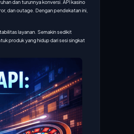
ruhan dan turunnya konversi. API kasino
ror, dan outage. Dengan pendekatan ini,
abilitas layanan. Semakin sedikit
uk produk yang hidup dari sesi singkat