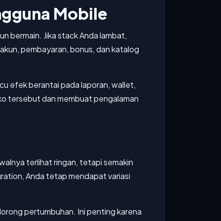
ngguna Mobile
n bermain. Jika stack Anda lambat,
akun, pembayaran, bonus, dan katalog
cu efek berantai pada laporan, wallet,
siko tersebut dan membuat pengalaman
lnya terlihat ringan, tetapi semakin
ration, Anda tetap mendapat variasi
orong pertumbuhan. Ini penting karena