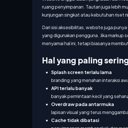
ruang penyimpanan. Tautan juga lebih mu
kunjungan singkat atau kebutuhan riset r
Dari sisi aksesibilitas, website juga pun
yang digunakan pengguna. Jika markup se
menyamai hal ini, tetapi biasanya membu
Hal yang paling ser
Splash screen terlalu lama
branding yang menahan interaksi aw
API terlalu banyak
banyak permintaan kecil yang sehar
Overdraw pada antarmuka
lapisan visual yang terus menggamba
Cache tidak dibatasi