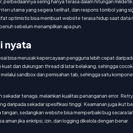
, perbedaannya sering hanya terasa dalam hitungan milidetik.
nten utama yang segera terlihat, dan respons tombol yang 
ifat optimistis bisa membuat website terasa hidup saat data m
i penuh sebelum menampilkan apa pun.
si nyata
esai bisa merusak kepercayaan pengguna lebih cepat daripada
h kuat dan dukungan thread di latar belakang, sehingga coco
olasi melalui sandbox dan pemisahan tab, sehingga satu kompon
an sekadar tenaga, melainkan kualitas penanganan error. Retry
ting daripada sekadar spesifikasi tinggi. Keamanan juga ikut 
da tangan, sedangkan website bisa memperbaiki bug secara
 aman jika enkripsi, izin, dan logging dikelola dengan benar.