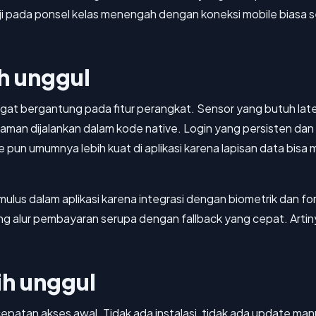
Uji pada ponsel kelas menengah dengan koneksi mobile biasa se
ih unggul
angat bergantung pada fitur perangkat. Sensor yang butuh lat
aman dijalankan dalam kode native. Login yang persisten dan n
pun umumnya lebih kuat di aplikasi karena lapisan data bisa 
mulus dalam aplikasi karena integrasi dengan biometrik dan fo
lur pembayaran serupa dengan fallback yang cepat. Artinya,
ih unggul
patan akses awal. Tidak ada instalasi, tidak ada update manu