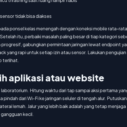
 thrashing saat ruang hampir habis
 sensor tidak bisa diakses
 pada ponsel kelas menengah dengan koneksi mobile rata-rata
etelah itu, perbaiki masalah paling besar di tiap kategori se
rogresif, gabungkan permintaan jaringan lewat endpoint yan
lback yang rapi untuk setiap izin atau sensor. Lakukan penguji
 terlihat.
ih aplikasi atau website
ti laboratorium. Hitung waktu dari tap sampai aksi pertama y
pindah dari Wi-Fi ke jaringan seluler di tengah alur. Putuskan 
baterai lemah. Jalur yang lebih baik adalah yang tetap menjag
 gangguan kecil.