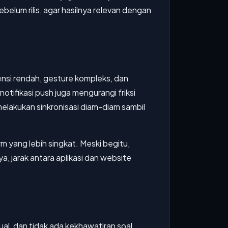
belum rilis, agar hasilnya relevan dengan
ensi rendah, gesture kompleks, dan
otifikasi push juga mengurangi friksi
melakukan sinkronisasi diam-diam sambil
rm yang lebih singkat. Meski begitu,
 jarak antara aplikasi dan website
al, dan tidak ada kekhawatiran soal