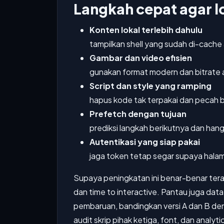
Langkah cepat agar lo
Konten lokal terlebih dahulu
tampilkan shell yang sudah di-cache
Gambar dan video efisien
gunakan format modern dan bitrate ad
Script dan style yang ramping
hapus kode tak terpakai dan pecah bu
Prefetch dengan tujuan
prediksi langkah berikutnya dan ha
Autentikasi yang siap pakai
jaga token tetap segar supaya halama
Supaya peningkatan ini benar-benar terasa
dan time to interactive. Pantau juga dat
pembaruan, bandingkan versi A dan B den
audit skrip pihak ketiga, font, dan analy