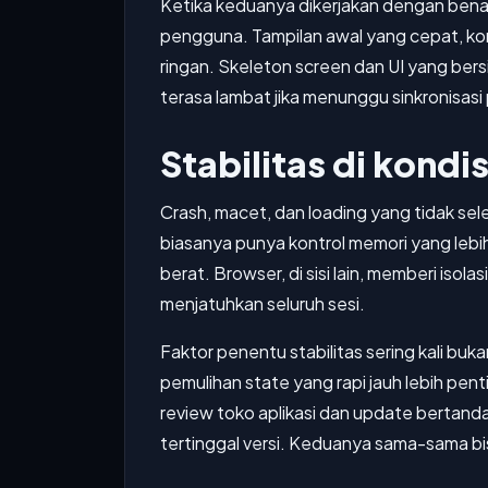
Ketika keduanya dikerjakan dengan benar
pengguna. Tampilan awal yang cepat, ko
ringan. Skeleton screen dan UI yang bers
terasa lambat jika menunggu sinkronisas
Stabilitas di kondi
Crash, macet, dan loading yang tidak sel
biasanya punya kontrol memori yang lebi
berat. Browser, di sisi lain, memberi is
menjatuhkan seluruh sesi.
Faktor penentu stabilitas sering kali buk
pemulihan state yang rapi jauh lebih pen
review toko aplikasi dan update bertan
tertinggal versi. Keduanya sama-sama bisa