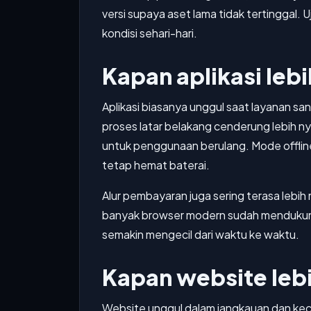
versi supaya aset lama tidak tertinggal. 
kondisi sehari-hari.
Kapan aplikasi leb
Aplikasi biasanya unggul saat layanan s
proses latar belakang cenderung lebih ny
untuk penggunaan berulang. Mode offline 
tetap hemat baterai.
Alur pembayaran juga sering terasa lebih 
banyak browser modern sudah mendukung a
semakin mengecil dari waktu ke waktu.
Kapan website leb
Website unggul dalam jangkauan dan kece