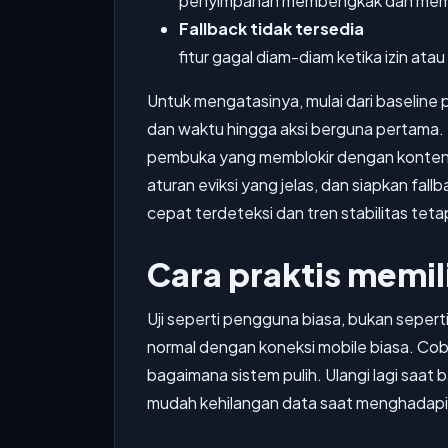
penyimpanan membengkak dan memicu
Fallback tidak tersedia
fitur gagal diam-diam ketika izin atau
Untuk mengatasinya, mulai dari baseline
dan waktu hingga aksi berguna pertama. S
pembuka yang memblokir dengan konten p
aturan eviksi yang jelas, dan siapkan fal
cepat terdeteksi dan tren stabilitas tetap
Cara praktis memil
Uji seperti pengguna biasa, bukan seper
normal dengan koneksi mobile biasa. Coba 
bagaimana sistem pulih. Ulangi lagi saat 
mudah kehilangan data saat menghadapi