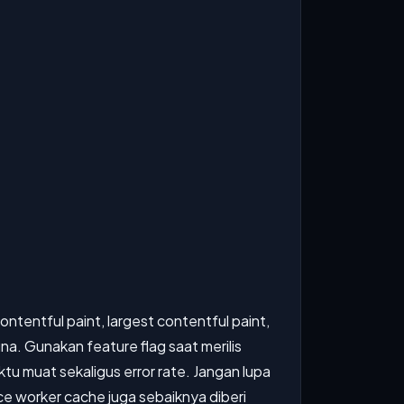
ontentful paint, largest contentful paint,
na. Gunakan feature flag saat merilis
u muat sekaligus error rate. Jangan lupa
ice worker cache juga sebaiknya diberi