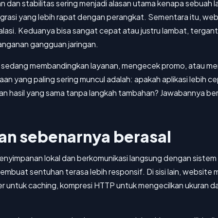
 dan stabilitas sering menjadi alasan utama kenapa sebuah l
egrasi yang lebih rapat dengan perangkat. Sementara itu, web
nstalasi. Keduanya bisa sangat cepat atau justru lambat, ter
anganan gangguan jaringan.
t sedang membandingkan layanan, mengecek promo, atau me
yaan yang paling sering muncul adalah: apakah aplikasi lebih ce
ikan hasil yang sama tanpa langkah tambahan? Jawabannya ber
an sebenarnya berasal
 penyimpanan lokal dan berkomunikasi langsung dengan sistem
mbuat sentuhan terasa lebih responsif. Di sisi lain, website
er untuk caching, kompresi HTTP untuk mengecilkan ukuran d