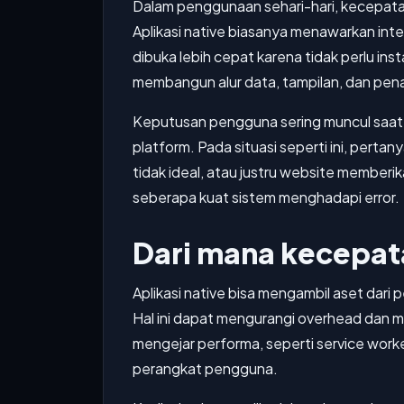
Dalam penggunaan sehari-hari, kecepatan
Aplikasi native biasanya menawarkan int
dibuka lebih cepat karena tidak perlu i
membangun alur data, tampilan, dan pen
Keputusan pengguna sering muncul saa
platform. Pada situasi seperti ini, pertan
tidak ideal, atau justru website member
seberapa kuat sistem menghadapi error.
Dari mana kecepat
Aplikasi native bisa mengambil aset dari
Hal ini dapat mengurangi overhead dan me
mengejar performa, seperti service work
perangkat pengguna.