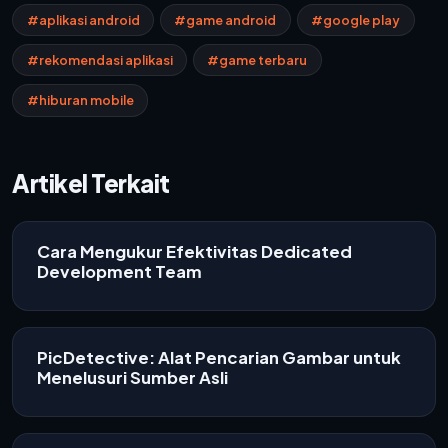
#aplikasi android
#game android
#google play
#rekomendasi aplikasi
#game terbaru
#hiburan mobile
Artikel Terkait
Cara Mengukur Efektivitas Dedicated
Development Team
PicDetective: Alat Pencarian Gambar untuk
Menelusuri Sumber Asli