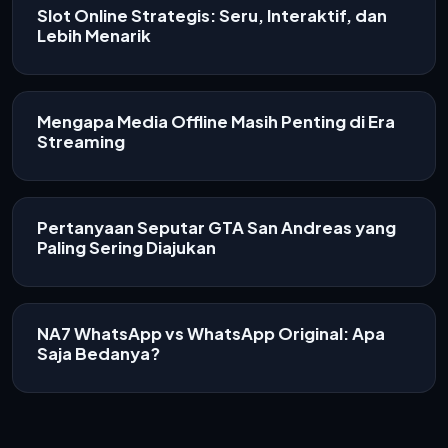
Slot Online Strategis: Seru, Interaktif, dan
Lebih Menarik
Mengapa Media Offline Masih Penting di Era
Streaming
Pertanyaan Seputar GTA San Andreas yang
Paling Sering Diajukan
NA7 WhatsApp vs WhatsApp Original: Apa
Saja Bedanya?