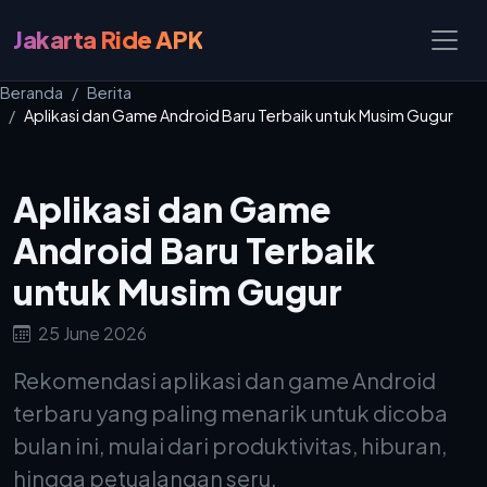
Jakarta Ride APK
Beranda
Berita
Aplikasi dan Game Android Baru Terbaik untuk Musim Gugur
Aplikasi dan Game
Android Baru Terbaik
untuk Musim Gugur
25 June 2026
Rekomendasi aplikasi dan game Android
terbaru yang paling menarik untuk dicoba
bulan ini, mulai dari produktivitas, hiburan,
hingga petualangan seru.