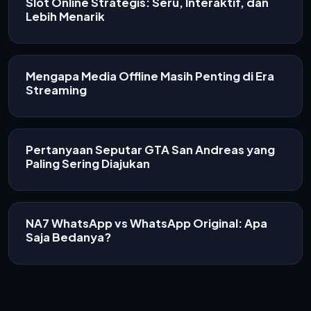
Slot Online Strategis: Seru, Interaktif, dan
Lebih Menarik
Mengapa Media Offline Masih Penting di Era
Streaming
Pertanyaan Seputar GTA San Andreas yang
Paling Sering Diajukan
NA7 WhatsApp vs WhatsApp Original: Apa
Saja Bedanya?