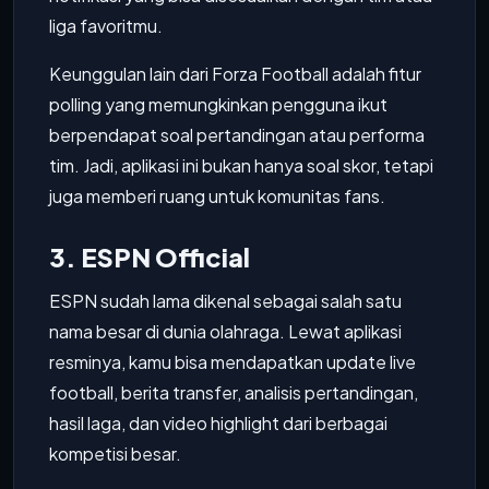
liga favoritmu.
Keunggulan lain dari Forza Football adalah fitur
polling yang memungkinkan pengguna ikut
berpendapat soal pertandingan atau performa
tim. Jadi, aplikasi ini bukan hanya soal skor, tetapi
juga memberi ruang untuk komunitas fans.
3. ESPN Official
ESPN sudah lama dikenal sebagai salah satu
nama besar di dunia olahraga. Lewat aplikasi
resminya, kamu bisa mendapatkan update live
football, berita transfer, analisis pertandingan,
hasil laga, dan video highlight dari berbagai
kompetisi besar.