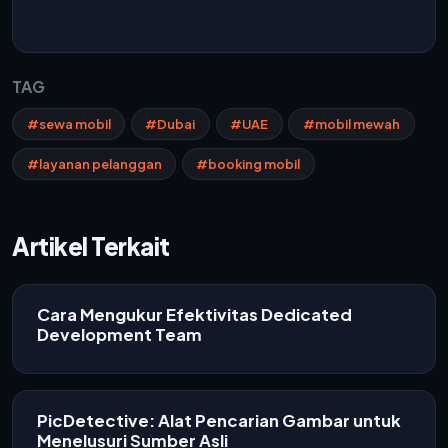
TAG
#sewa mobil
#Dubai
#UAE
#mobil mewah
#layanan pelanggan
#booking mobil
Artikel Terkait
Cara Mengukur Efektivitas Dedicated
Development Team
PicDetective: Alat Pencarian Gambar untuk
Menelusuri Sumber Asli