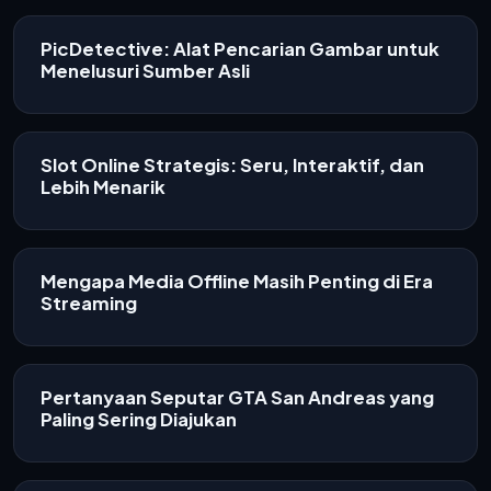
PicDetective: Alat Pencarian Gambar untuk
Menelusuri Sumber Asli
Slot Online Strategis: Seru, Interaktif, dan
Lebih Menarik
Mengapa Media Offline Masih Penting di Era
Streaming
Pertanyaan Seputar GTA San Andreas yang
Paling Sering Diajukan