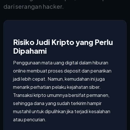
dari serangan hacker.
Risiko Judi Kripto yang Perlu
Dipahami
Penggunaan mata uang digital dalam hiburan
online membuat proses deposit dan penarikan
jadi lebih cepat. Namun, kemudahan ini juga
menarik perhatian pelaku kejahatan siber.
Transaksi kripto umumnya bersifat permanen,
sehingga dana yang sudah terkirim hampir
mustahil untuk dipulihkan jika terjadi kesalahan
atau pencurian.