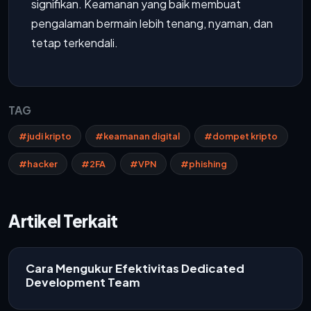
signifikan. Keamanan yang baik membuat
pengalaman bermain lebih tenang, nyaman, dan
tetap terkendali.
TAG
#judi kripto
#keamanan digital
#dompet kripto
#hacker
#2FA
#VPN
#phishing
Artikel Terkait
Cara Mengukur Efektivitas Dedicated
Development Team