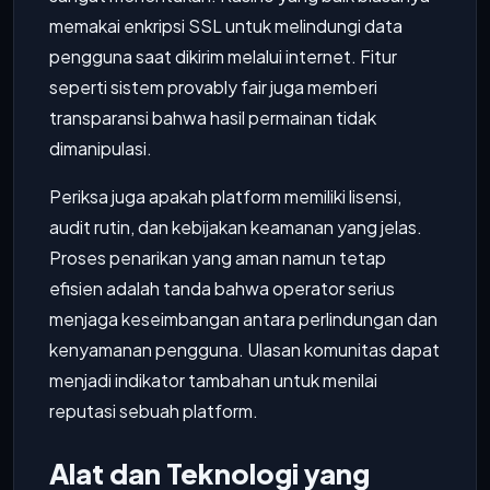
memakai enkripsi SSL untuk melindungi data
pengguna saat dikirim melalui internet. Fitur
seperti sistem provably fair juga memberi
transparansi bahwa hasil permainan tidak
dimanipulasi.
Periksa juga apakah platform memiliki lisensi,
audit rutin, dan kebijakan keamanan yang jelas.
Proses penarikan yang aman namun tetap
efisien adalah tanda bahwa operator serius
menjaga keseimbangan antara perlindungan dan
kenyamanan pengguna. Ulasan komunitas dapat
menjadi indikator tambahan untuk menilai
reputasi sebuah platform.
Alat dan Teknologi yang