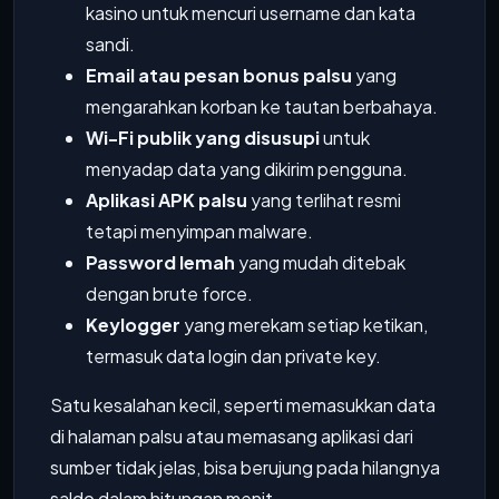
kasino untuk mencuri username dan kata
sandi.
Email atau pesan bonus palsu
yang
mengarahkan korban ke tautan berbahaya.
Wi-Fi publik yang disusupi
untuk
menyadap data yang dikirim pengguna.
Aplikasi APK palsu
yang terlihat resmi
tetapi menyimpan malware.
Password lemah
yang mudah ditebak
dengan brute force.
Keylogger
yang merekam setiap ketikan,
termasuk data login dan private key.
Satu kesalahan kecil, seperti memasukkan data
di halaman palsu atau memasang aplikasi dari
sumber tidak jelas, bisa berujung pada hilangnya
saldo dalam hitungan menit.