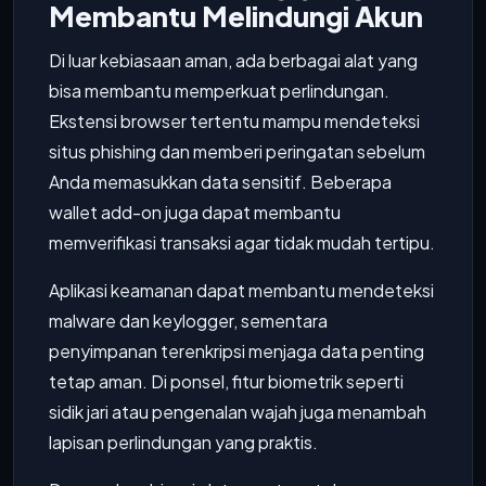
Membantu Melindungi Akun
Di luar kebiasaan aman, ada berbagai alat yang
bisa membantu memperkuat perlindungan.
Ekstensi browser tertentu mampu mendeteksi
situs phishing dan memberi peringatan sebelum
Anda memasukkan data sensitif. Beberapa
wallet add-on juga dapat membantu
memverifikasi transaksi agar tidak mudah tertipu.
Aplikasi keamanan dapat membantu mendeteksi
malware dan keylogger, sementara
penyimpanan terenkripsi menjaga data penting
tetap aman. Di ponsel, fitur biometrik seperti
sidik jari atau pengenalan wajah juga menambah
lapisan perlindungan yang praktis.