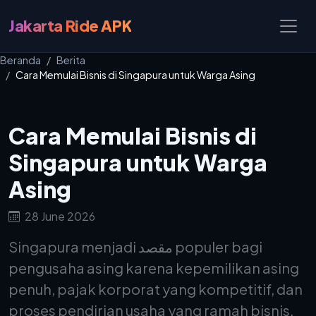
Jakarta Ride APK
Beranda
Berita
Cara Memulai Bisnis di Singapura untuk Warga Asing
Cara Memulai Bisnis di
Singapura untuk Warga
Asing
28 June 2026
Singapura menjadi مقصد populer bagi
pengusaha asing karena kepemilikan asing
penuh, pajak korporat yang kompetitif, dan
proses pendirian usaha yang ramah bisnis.