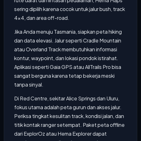
rute darat dan lintasan pedalaman, Hema Maps
sering dipilih karena cocok untuk jalur bush, track
4x4, dan area off-road.
Jika Anda menuju Tasmania, siapkan peta hiking
dan data elevasi. Jalur seperti Cradle Mountain
atau Overland Track membutuhkan informasi
kontur, waypoint, dan lokasi pondok istirahat.
Aplikasi seperti Gaia GPS atau AllTrails Pro bisa
sangat berguna karena tetap bekerja meski
tanpa sinyal.
Di Red Centre, sekitar Alice Springs dan Uluru,
fokus utama adalah peta gurun dan akses jalur.
Periksa tingkat kesulitan track, kondisi jalan, dan
titik kontak ranger setempat. Paket peta offline
dari ExplorOz atau Hema Explorer dapat