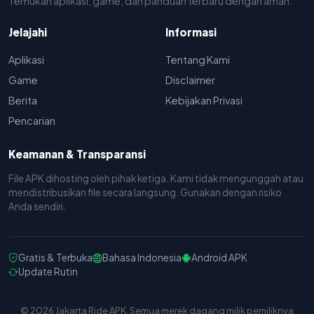
Temukan aplikasi, game, dan panduan terbaru dengan aman.
Jelajahi
Informasi
Aplikasi
Tentang Kami
Game
Disclaimer
Berita
Kebijakan Privasi
Pencarian
Keamanan & Transparansi
File APK dihosting oleh pihak ketiga. Kami tidak mengunggah atau
mendistribusikan file secara langsung. Gunakan dengan risiko
Anda sendiri.
Gratis & Terbuka
Bahasa Indonesia
Android APK
Update Rutin
© 2026 Jakarta Ride APK. Semua merek dagang milik pemiliknya