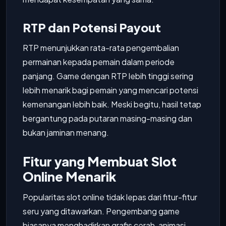
RTP dan Potensi Payout
RTP menunjukkan rata-rata pengembalian
permainan kepada pemain dalam periode
panjang. Game dengan RTP lebih tinggi sering
lebih menarik bagi pemain yang mencari potensi
kemenangan lebih baik. Meski begitu, hasil tetap
bergantung pada putaran masing-masing dan
bukan jaminan menang.
Fitur yang Membuat Slot
Online Menarik
Popularitas slot online tidak lepas dari fitur-fitur
seru yang ditawarkan. Pengembang game
biasanya menghadirkan grafis cerah, animasi