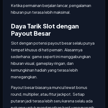
Ketika permainan berjalan lancar, pengalaman
hiburan pun terasa lebih maksimal.
Daya Tarik Slot dengan
Payout Besar
Slot dengan potensi payout besar selalu punya
tempat khusus di hati pemain. Alasannya
sederhana: game seperti ini menggabungkan
hiburan visual, gameplay ringan, dan
kemungkinan hadiah yang terasa lebih
menegangkan.
Payout besar biasanya muncul lewat bonus
round, multiplier, atau fitur jackpot. Setiap
putaran jadi terasa lebih seru karena selalu ada
peluang untuk mendapatkan hasil yang menarik.