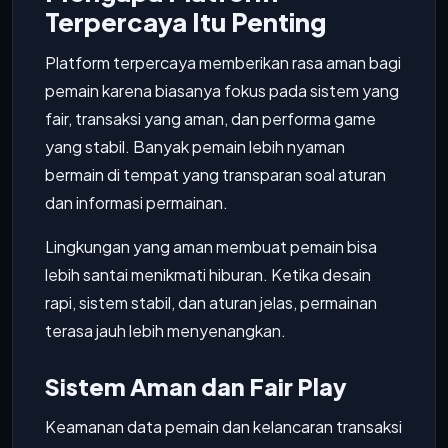
Terpercaya Itu Penting
Platform terpercaya memberikan rasa aman bagi
pemain karena biasanya fokus pada sistem yang
fair, transaksi yang aman, dan performa game
yang stabil. Banyak pemain lebih nyaman
bermain di tempat yang transparan soal aturan
dan informasi permainan.
Lingkungan yang aman membuat pemain bisa
lebih santai menikmati hiburan. Ketika desain
rapi, sistem stabil, dan aturan jelas, permainan
terasa jauh lebih menyenangkan.
Sistem Aman dan Fair Play
Keamanan data pemain dan kelancaran transaksi