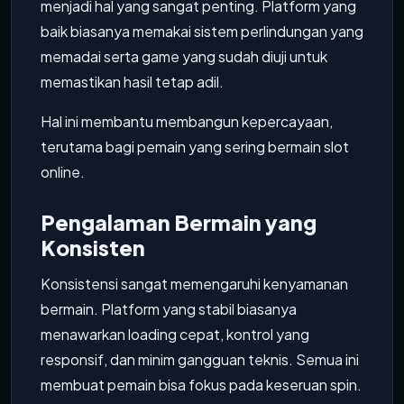
menjadi hal yang sangat penting. Platform yang
baik biasanya memakai sistem perlindungan yang
memadai serta game yang sudah diuji untuk
memastikan hasil tetap adil.
Hal ini membantu membangun kepercayaan,
terutama bagi pemain yang sering bermain slot
online.
Pengalaman Bermain yang
Konsisten
Konsistensi sangat memengaruhi kenyamanan
bermain. Platform yang stabil biasanya
menawarkan loading cepat, kontrol yang
responsif, dan minim gangguan teknis. Semua ini
membuat pemain bisa fokus pada keseruan spin.