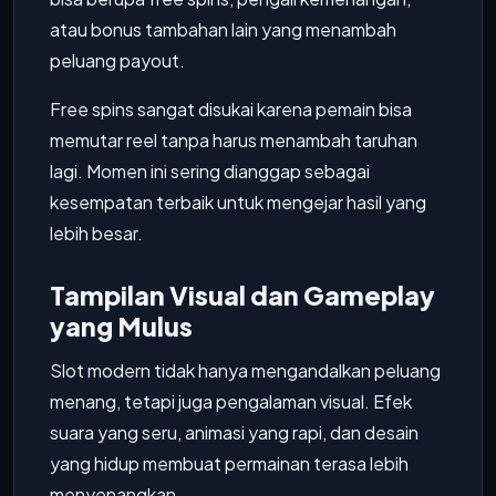
atau bonus tambahan lain yang menambah
peluang payout.
Free spins sangat disukai karena pemain bisa
memutar reel tanpa harus menambah taruhan
lagi. Momen ini sering dianggap sebagai
kesempatan terbaik untuk mengejar hasil yang
lebih besar.
Tampilan Visual dan Gameplay
yang Mulus
Slot modern tidak hanya mengandalkan peluang
menang, tetapi juga pengalaman visual. Efek
suara yang seru, animasi yang rapi, dan desain
yang hidup membuat permainan terasa lebih
menyenangkan.