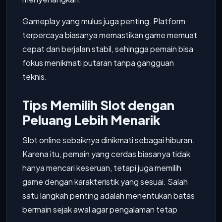
Gameplay yang mulus juga penting. Platform
terpercaya biasanya memastikan game memuat
cepat dan berjalan stabil, sehingga pemain bisa
fokus menikmati putaran tanpa gangguan
teknis.
Tips Memilih Slot dengan
Peluang Lebih Menarik
Slot online sebaiknya dinikmati sebagai hiburan.
Karena itu, pemain yang cerdas biasanya tidak
hanya mencari keseruan, tetapi juga memilih
game dengan karakteristik yang sesuai. Salah
satu langkah penting adalah menentukan batas
bermain sejak awal agar pengalaman tetap