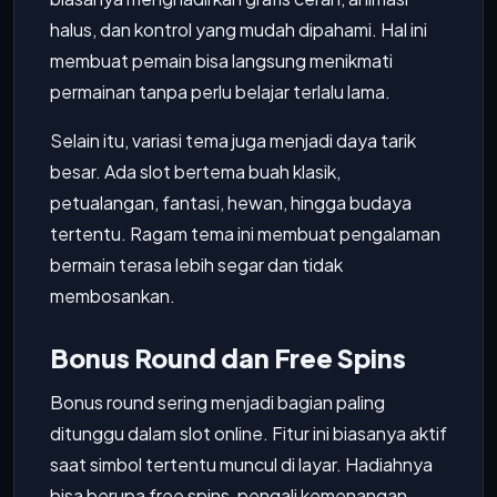
halus, dan kontrol yang mudah dipahami. Hal ini
membuat pemain bisa langsung menikmati
permainan tanpa perlu belajar terlalu lama.
Selain itu, variasi tema juga menjadi daya tarik
besar. Ada slot bertema buah klasik,
petualangan, fantasi, hewan, hingga budaya
tertentu. Ragam tema ini membuat pengalaman
bermain terasa lebih segar dan tidak
membosankan.
Bonus Round dan Free Spins
Bonus round sering menjadi bagian paling
ditunggu dalam slot online. Fitur ini biasanya aktif
saat simbol tertentu muncul di layar. Hadiahnya
bisa berupa free spins, pengali kemenangan,