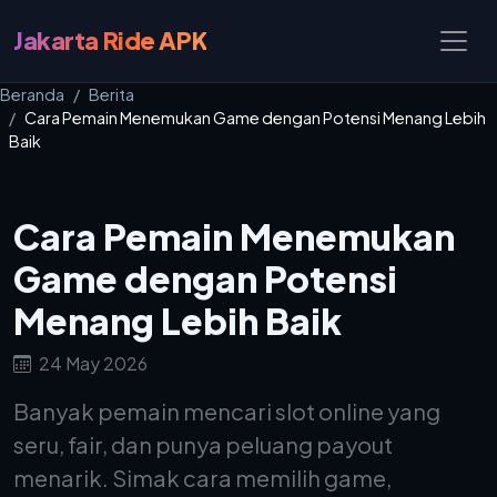
Jakarta Ride APK
Beranda
Berita
Cara Pemain Menemukan Game dengan Potensi Menang Lebih
Baik
Cara Pemain Menemukan
Game dengan Potensi
Menang Lebih Baik
24 May 2026
Banyak pemain mencari slot online yang
seru, fair, dan punya peluang payout
menarik. Simak cara memilih game,