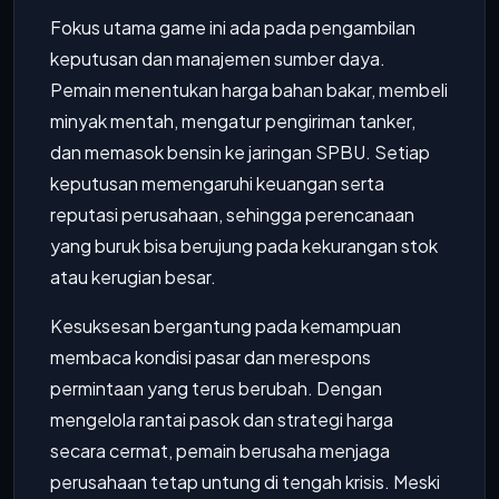
Fokus utama game ini ada pada pengambilan
keputusan dan manajemen sumber daya.
Pemain menentukan harga bahan bakar, membeli
minyak mentah, mengatur pengiriman tanker,
dan memasok bensin ke jaringan SPBU. Setiap
keputusan memengaruhi keuangan serta
reputasi perusahaan, sehingga perencanaan
yang buruk bisa berujung pada kekurangan stok
atau kerugian besar.
Kesuksesan bergantung pada kemampuan
membaca kondisi pasar dan merespons
permintaan yang terus berubah. Dengan
mengelola rantai pasok dan strategi harga
secara cermat, pemain berusaha menjaga
perusahaan tetap untung di tengah krisis. Meski