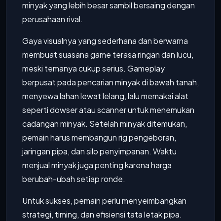
minyak yang lebih besar sambil bersaing dengan
perusahaan rival.
Gaya visualnya yang sederhana dan berwarna
membuat suasana game terasa ringan dan lucu,
meski temanya cukup serius. Gameplay
berpusat pada pencarian minyak di bawah tanah,
menyewa lahan lewat lelang, lalu memakai alat
seperti dowser atau scanner untuk menemukan
cadangan minyak. Setelah minyak ditemukan,
pemain harus membangun rig pengeboran,
jaringan pipa, dan silo penyimpanan. Waktu
menjual minyak juga penting karena harga
berubah-ubah setiap ronde.
Untuk sukses, pemain perlu menyeimbangkan
strategi, timing, dan efisiensi tata letak pipa.