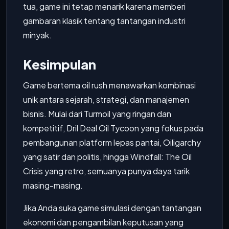
tua, game ini tetap menarik karena memberi
gambaran klasik tentang tantangan industri
minyak.
Kesimpulan
Game bertema oil rush menawarkan kombinasi
unik antara sejarah, strategi, dan manajemen
bisnis. Mulai dari Turmoil yang ringan dan
kompetitif, Dril Deal Oil Tycoon yang fokus pada
pembangunan platform lepas pantai, Oiligarchy
yang satir dan politis, hingga Windfall: The Oil
Crisis yang retro, semuanya punya daya tarik
masing-masing.
Jika Anda suka game simulasi dengan tantangan
ekonomi dan pengambilan keputusan yang