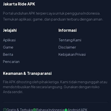
Jakarta Ride APK
Portal unduhan APK terpercaya untuk pengguna Indonesia.
Temukan aplikasi, game, dan panduan terbaru dengan aman.
Jelajahi
Informasi
Aplikasi
Tentang Kami
Game
Disclaimer
Berita
Kebijakan Privasi
Pencarian
Keamanan & Transparansi
File APK dihosting oleh pihak ketiga. Kami tidak mengunggah atau
mendistribusikan file secara langsung. Gunakan dengan risiko
Anda sendiri.
Gratis & Terbuka
Bahasa Indonesia
Android APK