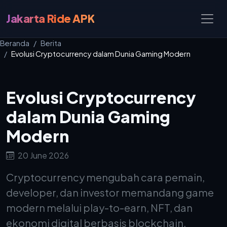
Jakarta Ride APK
Beranda
Berita
Evolusi Cryptocurrency dalam Dunia Gaming Modern
Evolusi Cryptocurrency
dalam Dunia Gaming
Modern
20 June 2026
Cryptocurrency mengubah cara pemain,
developer, dan investor memandang game
modern melalui play-to-earn, NFT, dan
ekonomi digital berbasis blockchain.