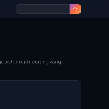
gga sistem anti-curang yang