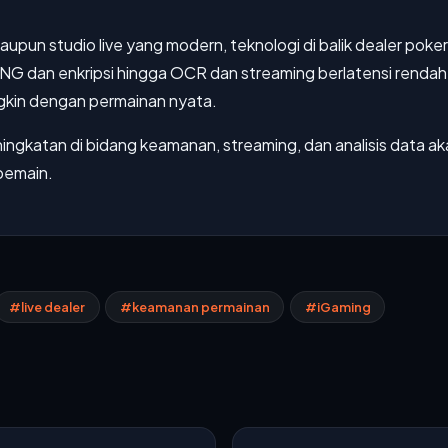
pun studio live yang modern, teknologi di balik dealer poker
G dan enkripsi hingga OCR dan streaming berlatensi rendah
gkin dengan permainan nyata.
ningkatan di bidang keamanan, streaming, dan analisis data
 pemain.
#live dealer
#keamanan permainan
#iGaming