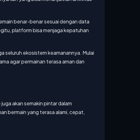
 pemain benar-benar sesuai dengan data
gitu, platform bisa menjaga kepatuhan
juga seluruh ekosistem keamanannya. Mulai
ersama agar permainan terasa aman dan
ne juga akan semakin pintar dalam
n bermain yang terasa alami, cepat,