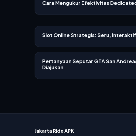
Cara Mengukur Efektivitas Dedicat
Slot Online Strategis: Seru, Interakti
Pertanyaan Seputar GTA San Andreas
Diajukan
Jakarta Ride APK