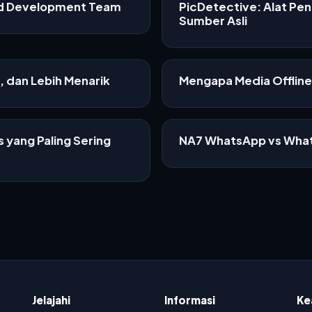
ed Development Team
PicDetective: Alat Pe
Sumber Asli
f, dan Lebih Menarik
Mengapa Media Offline 
 yang Paling Sering
NA7 WhatsApp vs What
Jelajahi
Informasi
Ke