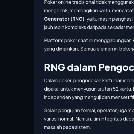
Poker online tradisional tidak mengguna
mengocok, membagikan kartu, mencatat t
Generator (RNG)
, yaitu mesin penghasi
jauh lebih kompleks daripada sekadar me
Platform poker saat ini menggabungkan RN
yang dimainkan. Semua elemen ini bekerja
RNG dalam Pengoc
Dalam poker, pengocokan kartu harus bers
dipakai untuk menyusun urutan 52 kartu, 
independen yang menguji dan mensertifik
Selain pengujian formal, operator juga m
variasi normal. Namun, tim integritas 
masalah pada sistem.