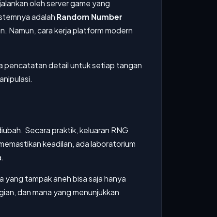
ijalankan oleh server game yang
istemnya adalah
Random Number
an. Namun, cara kerja platform modern
ta pencatatan detail untuk setiap tangan
anipulasi.
diubah. Secara praktik, keluaran RNG
 memastikan keadilan, ada laboratorium
a.
ola yang tampak aneh bisa saja hanya
ugian, dan mana yang menunjukkan