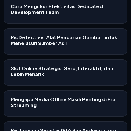
Cara Mengukur Efektivitas Dedicated
Development Team
PicDetective: Alat Pencarian Gambar untuk
Menelusuri Sumber Asli
Slot Online Strategis: Seru, Interaktif, dan
Lebih Menarik
Mengapa Media Offline Masih Penting di Era
Streaming
Pertanyaan Seputar GTA San Andreas yang