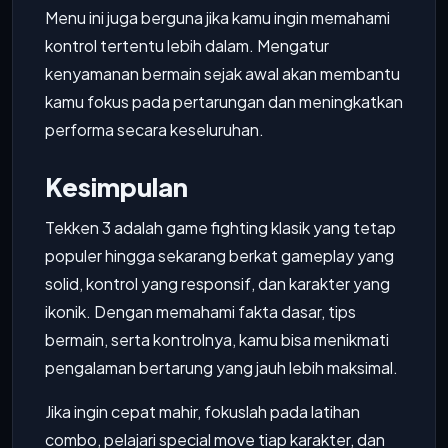
Menu ini juga berguna jika kamu ingin memahami
kontrol tertentu lebih dalam. Mengatur
kenyamanan bermain sejak awal akan membantu
kamu fokus pada pertarungan dan meningkatkan
performa secara keseluruhan.
Kesimpulan
Tekken 3 adalah game fighting klasik yang tetap
populer hingga sekarang berkat gameplay yang
solid, kontrol yang responsif, dan karakter yang
ikonik. Dengan memahami fakta dasar, tips
bermain, serta kontrolnya, kamu bisa menikmati
pengalaman bertarung yang jauh lebih maksimal.
Jika ingin cepat mahir, fokuslah pada latihan
combo, pelajari special move tiap karakter, dan