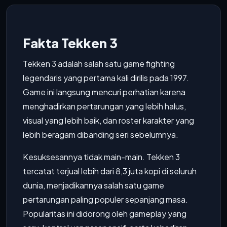
Fakta Tekken 3
Tekken 3 adalah salah satu game fighting
legendaris yang pertama kali dirilis pada 1997.
Game ini langsung mencuri perhatian karena
menghadirkan pertarungan yang lebih halus,
visual yang lebih baik, dan roster karakter yang
lebih beragam dibanding seri sebelumnya.
Kesuksesannya tidak main-main. Tekken 3
tercatat terjual lebih dari 8,3 juta kopi di seluruh
dunia, menjadikannya salah satu game
pertarungan paling populer sepanjang masa.
Popularitas ini didorong oleh gameplay yang