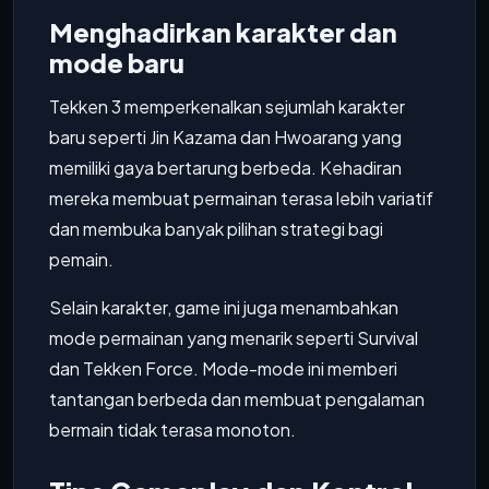
Menghadirkan karakter dan
mode baru
Tekken 3 memperkenalkan sejumlah karakter
baru seperti Jin Kazama dan Hwoarang yang
memiliki gaya bertarung berbeda. Kehadiran
mereka membuat permainan terasa lebih variatif
dan membuka banyak pilihan strategi bagi
pemain.
Selain karakter, game ini juga menambahkan
mode permainan yang menarik seperti Survival
dan Tekken Force. Mode-mode ini memberi
tantangan berbeda dan membuat pengalaman
bermain tidak terasa monoton.