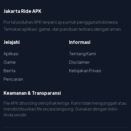
Jakarta Ride APK
Portal unduhan APK terpercaya untuk pengguna Indonesia.
Temukan aplikasi, game, dan panduan terbaru dengan aman.
Jelajahi
Informasi
Aplikasi
Tentang Kami
Game
Disclaimer
Berita
Kebijakan Privasi
Pencarian
Keamanan & Transparansi
File APK dihosting oleh pihak ketiga. Kami tidak mengunggah atau
mendistribusikan file secara langsung. Gunakan dengan risiko
Anda sendiri.