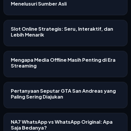
Menelusuri Sumber Asli
Slot Online Strategis: Seru, Interaktif, dan
Lebih Menarik
Mengapa Media Offline Masih Penting di Era
Streaming
Pertanyaan Seputar GTA San Andreas yang
Paling Sering Diajukan
NA7 WhatsApp vs WhatsApp Original: Apa
Saja Bedanya?