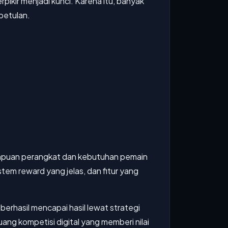
pikir menjadi kunci. Karena itu, banyak
betulan.
mampuan perangkat dan kebutuhan pemain
tem reward yang jelas, dan fitur yang
erhasil mencapai hasil lewat strategi
ruang kompetisi digital yang memberi nilai