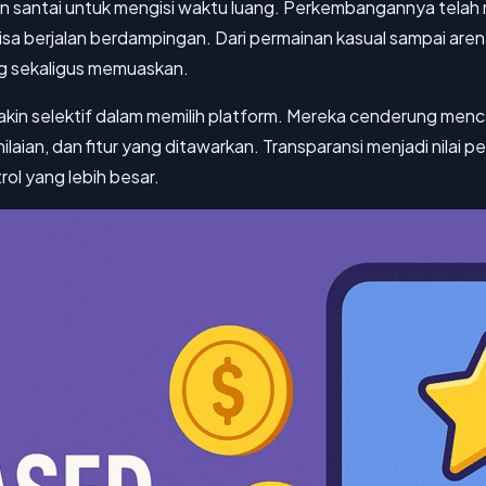
ran santai untuk mengisi waktu luang. Perkembangannya telah 
bisa berjalan berdampingan. Dari permainan kasual sampai aren
g sekaligus memuaskan.
in selektif dalam memilih platform. Mereka cenderung mencar
laian, dan fitur yang ditawarkan. Transparansi menjadi nilai 
ol yang lebih besar.