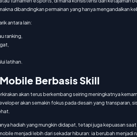
a atau turnamen eSports, di mana konsistensi dan ketajaman ber
ermakna dibandingkan permainan yang hanya mengandalkan ke
k antara lain:
u ranking,
gat,
i latihan.
obile Berbasis Skill
iperkirakan akan terus berkembang seiring meningkatnya ke
eveloper akan semakin fokus pada desain yang transparan, sis
hat.
nya hadiah yang mungkin didapat, tetapi juga kepuasan saat b
mobile menjadi lebih dari sekadar hiburan: ia berubah menjadi 