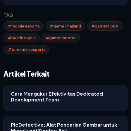
TAG
#mobile esports
#game Thailand
#game MOBA
#battle royale
#game shooter
#turnamen esports
Artikel Terkait
Cara Mengukur Efektivitas Dedicated
Development Team
PicDetective: Alat Pencarian Gambar untuk
Menelusuri Sumber Asli