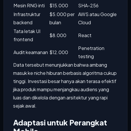
Mesin RNG inti
$15.000
SHA-256
Infrastruktur
$5.000 per
AWS atau Google
backend
bulan
Cloud
Tata letak UI
$8.000
React
frontend
Penetration
Audit keamanan
$12.000
testing
Data tersebut menunjukkan bahwa ambang
masuk ke niche hiburan berbasis algoritma cukup
tinggi. Investasi besar hanya akan terasa efektif
jika produk mampu menjangkau audiens yang
luas dan dikelola dengan arsitektur yang rapi
sejak awal.
Adaptasi untuk Perangkat