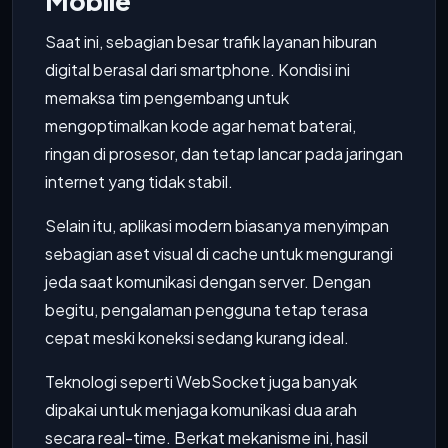
Mobile
Saat ini, sebagian besar trafik layanan hiburan
digital berasal dari smartphone. Kondisi ini
memaksa tim pengembang untuk
mengoptimalkan kode agar hemat baterai,
ringan di prosesor, dan tetap lancar pada jaringan
internet yang tidak stabil.
Selain itu, aplikasi modern biasanya menyimpan
sebagian aset visual di cache untuk mengurangi
jeda saat komunikasi dengan server. Dengan
begitu, pengalaman pengguna tetap terasa
cepat meski koneksi sedang kurang ideal.
Teknologi seperti WebSocket juga banyak
dipakai untuk menjaga komunikasi dua arah
secara real-time. Berkat mekanisme ini, hasil