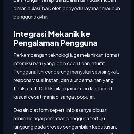
dimanipulasi, baik oleh penyedia layanan maupun
pengguna akhir.
Integrasi Mekanik ke
Pengalaman Pengguna
Perkembangan teknologi juga melahirkan format
interaksi baru yang lebih cepat dan intuitif.
Pengguna kini cenderung menyukai sesi singkat,
respons visual instan, dan alur permainan yang
tidak rumit. Di titik inilah game mini dan format
kasual cepat menjadi sangat populer.
Desain platform seperti ini biasanya dibuat
minimalis agar perhatian pengguna tertuju
langsung pada proses pengambilan keputusan.