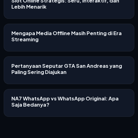
Slot Online Strategis: Seru, Interaktif, dan
Lebih Menarik
Mengapa Media Offline Masih Penting di Era
Streaming
Pertanyaan Seputar GTA San Andreas yang
Paling Sering Diajukan
NA7 WhatsApp vs WhatsApp Original: Apa
Saja Bedanya?