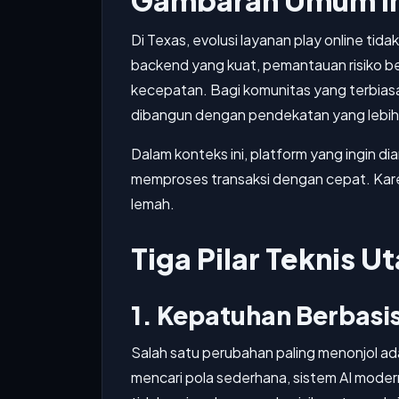
Gambaran Umum Inf
Di Texas, evolusi layanan play online tid
backend yang kuat, pemantauan risiko b
kecepatan. Bagi komunitas yang terbiasa 
dibangun dengan pendekatan yang lebih d
Dalam konteks ini, platform yang ingin d
memproses transaksi dengan cepat. Karena
lemah.
Tiga Pilar Teknis U
1. Kepatuhan Berbasis
Salah satu perubahan paling menonjol ad
mencari pola sederhana, sistem AI moder