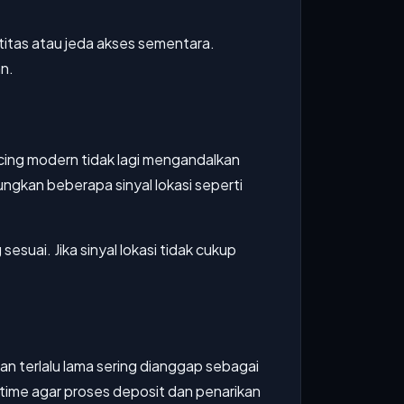
titas atau jeda akses sementara.
n.
ncing modern tidak lagi mengandalkan
gkan beberapa sinyal lokasi seperti
esuai. Jika sinyal lokasi tidak cukup
 terlalu lama sering dianggap sebagai
time agar proses deposit dan penarikan