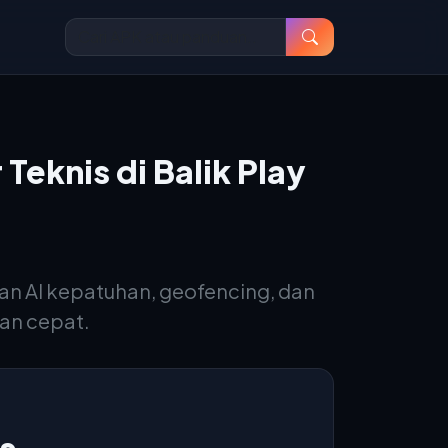
Teknis di Balik Play
an AI kepatuhan, geofencing, dan
an cepat.