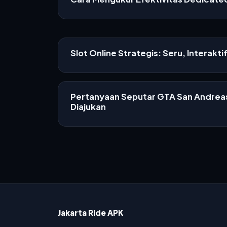
Slot Online Strategis: Seru, Interakti
Pertanyaan Seputar GTA San Andreas
Diajukan
Jakarta Ride APK