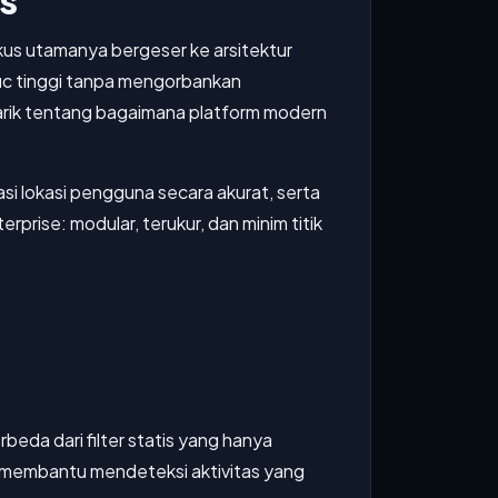
s
okus utamanya bergeser ke arsitektur
ic tinggi tanpa mengorbankan
enarik tentang bagaimana platform modern
asi lokasi pengguna secara akurat, serta
rise: modular, terukur, dan minim titik
eda dari filter statis yang hanya
i membantu mendeteksi aktivitas yang