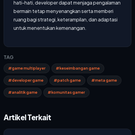
hati-hati, developer dapat menjaga pengalaman
bermain tetap menyenangkan serta memberi
ruang bagi strategi, keterampilan, dan adaptasi
untuk menentukan kemenangan.
TAG
#game multiplayer
#keseimbangan game
#developer game
#patch game
#meta game
#analitik game
#komunitas gamer
Artikel Terkait