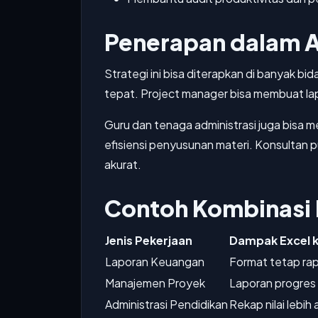
Penerapan dalam Al
Strategi ini bisa diterapkan di banyak b
tepat. Project manager bisa membuat la
Guru dan tenaga administrasi juga bisa 
efisiensi penyusunan materi. Konsultan p
akurat.
Contoh Kombinasi 
Jenis Pekerjaan
Dampak Excel 
Laporan Keuangan
Format tetap rap
Manajemen Proyek
Laporan progres
Administrasi Pendidikan
Rekap nilai lebih