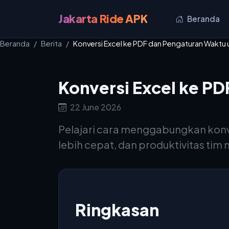
Jakarta Ride APK
Beranda
Beranda
Berita
Konversi Excel ke PDF dan Pengaturan Waktu un
Konversi Excel ke PD
22 June 2026
Pelajari cara menggabungkan konver
lebih cepat, dan produktivitas tim
Ringkasan