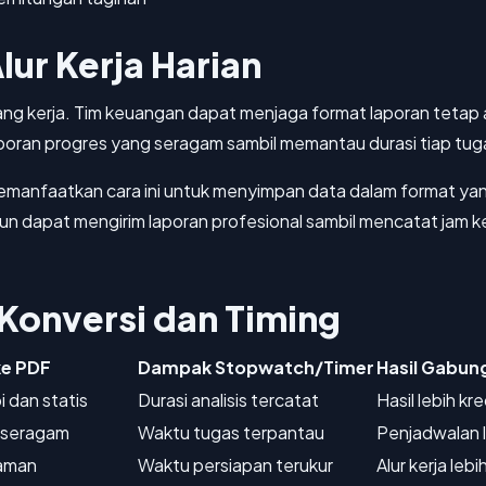
ur Kerja Harian
idang kerja. Tim keuangan dapat menjaga format laporan teta
poran progres yang seragam sambil memantau durasi tiap tug
memanfaatkan cara ini untuk menyimpan data dalam format yan
un dapat mengirim laporan profesional sambil mencatat jam ke
Konversi dan Timing
ke PDF
Dampak Stopwatch/Timer
Hasil Gabun
i dan statis
Durasi analisis tercatat
Hasil lebih kr
 seragam
Waktu tugas terpantau
Penjadwalan l
 aman
Waktu persiapan terukur
Alur kerja lebi