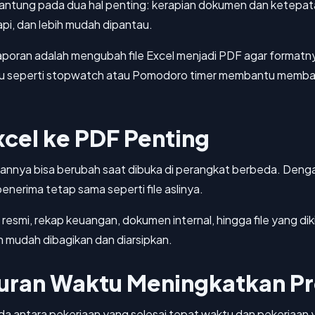
ntung pada dua hal penting: kerapian dokumen dan ketepatan
rapi, dan lebih mudah dipantau.
laporan adalah mengubah file Excel menjadi PDF agar formatn
waktu seperti stopwatch atau Pomodoro timer membantu membag
cel ke PDF Penting
pilannya bisa berubah saat dibuka di perangkat berbeda. Den
penerima tetap sama seperti file aslinya.
esmi, rekap keuangan, dokumen internal, hingga file yang dikiri
h mudah dibagikan dan diarsipkan.
ran Waktu Meningkatkan Pr
 antara pekerjaan yang selesai tepat waktu dan pekerjaan 