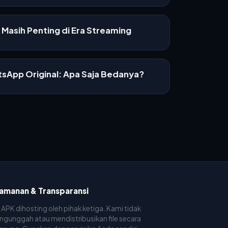
Masih Penting di Era Streaming
sApp Original: Apa Saja Bedanya?
amanan & Transparansi
e APK dihosting oleh pihak ketiga. Kami tidak
gunggah atau mendistribusikan file secara