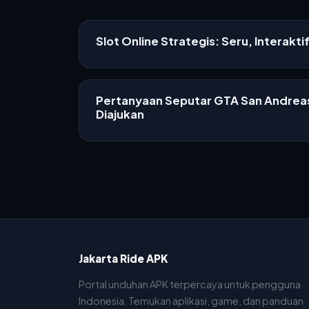
Slot Online Strategis: Seru, Interakti
Pertanyaan Seputar GTA San Andreas
Diajukan
Jakarta Ride APK
Portal unduhan APK terpercaya untuk pengguna
Indonesia. Temukan aplikasi, game, dan panduan