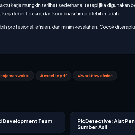
ktu kerja mungkin terlihat sederhana, tetapi jika digunaka
kerja lebih terukur, dan koordinasi tim jadi lebih mudah.
bih profesional, efisien, dan minim kesalahan. Cocok diterapk
najemen waktu
#excel ke pdf
#workflow efisien
ed Development Team
PicDetective: Alat Pe
Sumber Asli