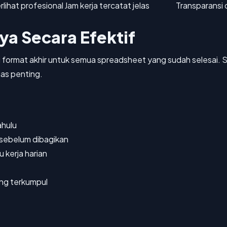
lihat profesional
Jam kerja tercatat jelas
Transparansi
a Secara Efektif
format akhir untuk semua spreadsheet yang sudah selesai. S
as penting.
t
ahulu
 sebelum dibagikan
 kerja harian
ang terkumpul