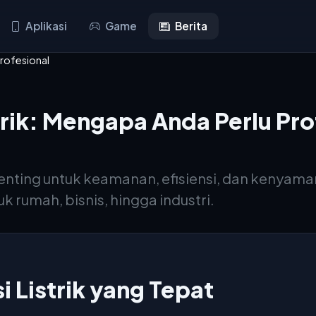
Aplikasi
Game
Berita
Profesional
strik: Mengapa Anda Perlu Pro
t penting untuk keamanan, efisiensi, dan kenyam
 rumah, bisnis, hingga industri.
i Listrik yang Tepat