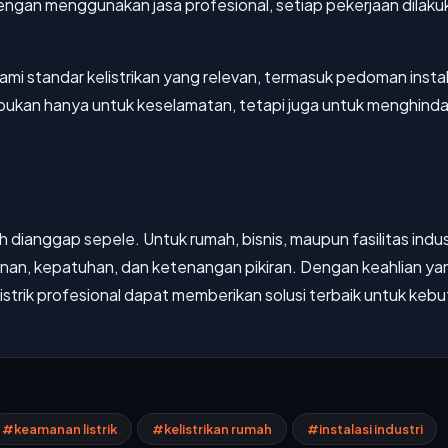
ngan menggunakan jasa profesional, setiap pekerjaan dilaku
standar kelistrikan yang relevan, termasuk pedoman instalas
bukan hanya untuk keselamatan, tetapi juga untuk menghindari
leh dianggap sepele. Untuk rumah, bisnis, maupun fasilitas ind
an, kepatuhan, dan ketenangan pikiran. Dengan keahlian yan
listrik profesional dapat memberikan solusi terbaik untuk keb
#keamanan listrik
#kelistrikan rumah
#instalasi industri