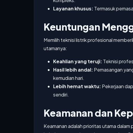
kompleks.
Layanan khusus:
Termasuk pemasang
Keuntungan Menggu
Memilih teknisi listrik profesional memb
utamanya:
Keahlian yang teruji:
Teknisi profes
Hasil lebih andal:
Pemasangan yang t
kemudian hari.
Lebih hemat waktu:
Pekerjaan dapa
sendiri.
Keamanan dan Kep
Keamanan adalah prioritas utama dalam pe