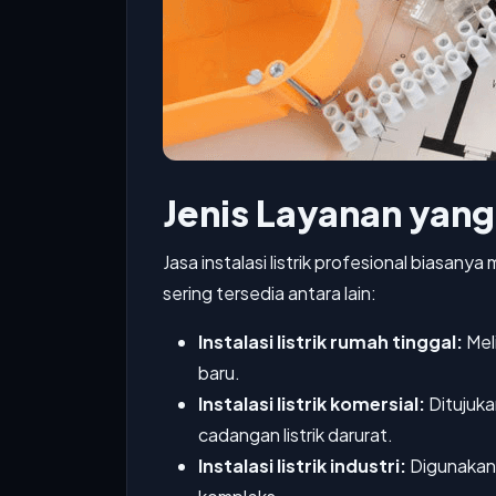
Jenis Layanan yan
Jasa instalasi listrik profesional biasan
sering tersedia antara lain:
Instalasi listrik rumah tinggal:
Meli
baru.
Instalasi listrik komersial:
Ditujuka
cadangan listrik darurat.
Instalasi listrik industri:
Digunakan 