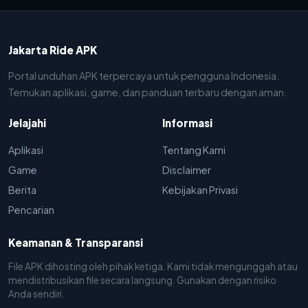
Jakarta Ride APK
Portal unduhan APK terpercaya untuk pengguna Indonesia.
Temukan aplikasi, game, dan panduan terbaru dengan aman.
Jelajahi
Informasi
Aplikasi
Tentang Kami
Game
Disclaimer
Berita
Kebijakan Privasi
Pencarian
Keamanan & Transparansi
File APK dihosting oleh pihak ketiga. Kami tidak mengunggah atau
mendistribusikan file secara langsung. Gunakan dengan risiko
Anda sendiri.