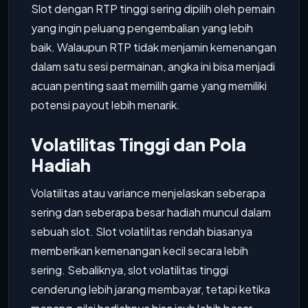
Slot dengan RTP tinggi sering dipilih oleh pemain
yang ingin peluang pengembalian yang lebih
baik. Walaupun RTP tidak menjamin kemenangan
dalam satu sesi permainan, angka ini bisa menjadi
acuan penting saat memilih game yang memiliki
potensi payout lebih menarik.
Volatilitas Tinggi dan Pola
Hadiah
Volatilitas atau variance menjelaskan seberapa
sering dan seberapa besar hadiah muncul dalam
sebuah slot. Slot volatilitas rendah biasanya
memberikan kemenangan kecil secara lebih
sering. Sebaliknya, slot volatilitas tinggi
cenderung lebih jarang membayar, tetapi ketika