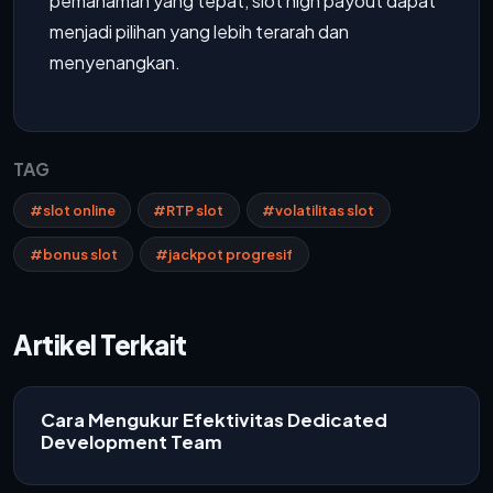
pemahaman yang tepat, slot high payout dapat
menjadi pilihan yang lebih terarah dan
menyenangkan.
TAG
#slot online
#RTP slot
#volatilitas slot
#bonus slot
#jackpot progresif
Artikel Terkait
Cara Mengukur Efektivitas Dedicated
Development Team