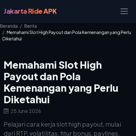
Jakarta Ride APK
Beranda
Berita
Memahami Slot High Payout dan Pola Kemenangan yang Perlu
Diketahui
Memahami Slot High
Payout dan Pola
Kemenangan yang Perlu
Diketahui
25 June 2026
Pelajari cara kerja slot high payout, mulai
dari RTP, volatilitas, fitur bonus, paylines,