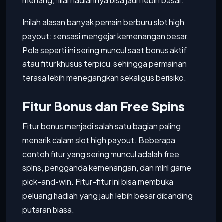
menang, nilai hadiahnya bisa jauh lebih besar.
Inilah alasan banyak pemain berburu slot high
payout: sensasi mengejar kemenangan besar.
Pola seperti ini sering muncul saat bonus aktif
atau fitur khusus terpicu, sehingga permainan
terasa lebih menegangkan sekaligus berisiko.
Fitur Bonus dan Free Spins
Fitur bonus menjadi salah satu bagian paling
menarik dalam slot high payout. Beberapa
contoh fitur yang sering muncul adalah free
spins, pengganda kemenangan, dan mini game
pick-and-win. Fitur-fitur ini bisa membuka
peluang hadiah yang jauh lebih besar dibanding
putaran biasa.