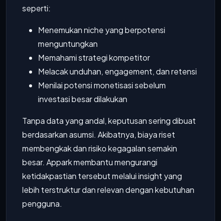
seperti:
Menemukan niche yang berpotensi
menguntungkan
Memahami strategi kompetitor
Melacak unduhan, engagement, dan retensi
Menilai potensi monetisasi sebelum
investasi besar dilakukan
Tanpa data yang andal, keputusan sering dibuat
berdasarkan asumsi. Akibatnya, biaya riset
membengkak dan risiko kegagalan semakin
besar. Appark membantu mengurangi
ketidakpastian tersebut melalui insight yang
lebih terstruktur dan relevan dengan kebutuhan
pengguna.