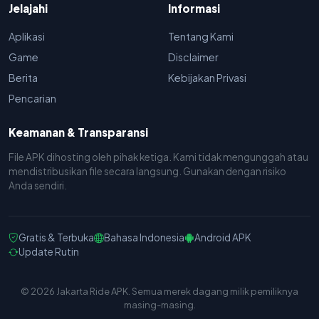
Jelajahi
Informasi
Aplikasi
Tentang Kami
Game
Disclaimer
Berita
Kebijakan Privasi
Pencarian
Keamanan & Transparansi
File APK dihosting oleh pihak ketiga. Kami tidak mengunggah atau
mendistribusikan file secara langsung. Gunakan dengan risiko
Anda sendiri.
Gratis & Terbuka
Bahasa Indonesia
Android APK
Update Rutin
© 2026 Jakarta Ride APK. Semua merek dagang milik pemiliknya
masing-masing.