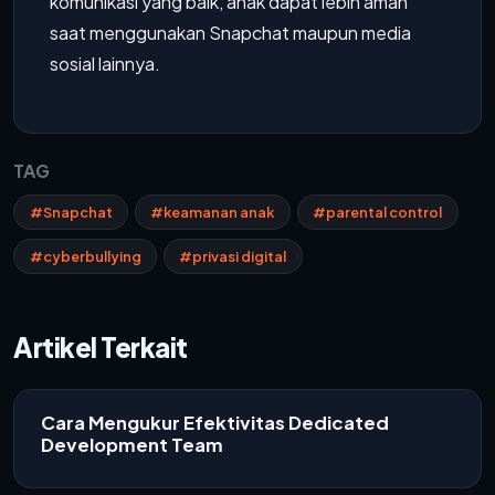
komunikasi yang baik, anak dapat lebih aman
saat menggunakan Snapchat maupun media
sosial lainnya.
TAG
#Snapchat
#keamanan anak
#parental control
#cyberbullying
#privasi digital
Artikel Terkait
Cara Mengukur Efektivitas Dedicated
Development Team