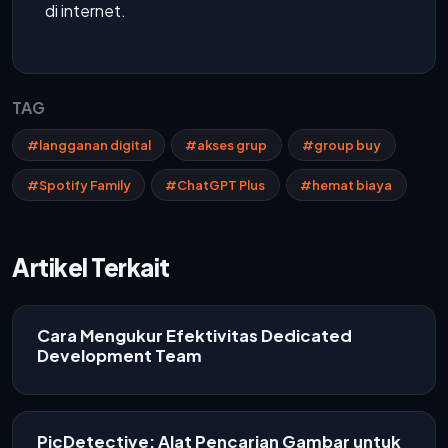
di internet.
TAG
#langganan digital
#akses grup
#group buy
#Spotify Family
#ChatGPT Plus
#hemat biaya
Artikel Terkait
Cara Mengukur Efektivitas Dedicated
Development Team
PicDetective: Alat Pencarian Gambar untuk