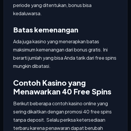
periode yang ditentukan, bonus bisa
kedaluwarsa.
Batas kemenangan
Ada juga kasino yang menerapkan batas
maksimum kemenangan dari bonus gratis. Ini
berarti jumlah yang bisa Anda tarik dari free spins
mungkin dibatasi.
Contoh Kasino yang
Menawarkan 40 Free Spins
Berikut beberapa contoh kasino online yang
sering dikaitkan dengan promosi 40 free spins
tanpa deposit. Selalu periksa ketersediaan
terbaru karena penawaran dapat berubah