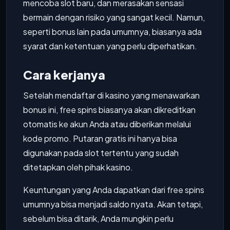
mencoba slot baru, dan merasakan sensasi
bermain dengan risiko yang sangat kecil. Namun,
seperti bonus lain pada umumnya, biasanya ada
syarat dan ketentuan yang perlu diperhatikan.
Cara kerjanya
Setelah mendaftar di kasino yang menawarkan
bonus ini, free spins biasanya akan dikreditkan
otomatis ke akun Anda atau diberikan melalui
kode promo. Putaran gratis ini hanya bisa
digunakan pada slot tertentu yang sudah
ditetapkan oleh pihak kasino.
Keuntungan yang Anda dapatkan dari free spins
umumnya bisa menjadi saldo nyata. Akan tetapi,
sebelum bisa ditarik, Anda mungkin perlu