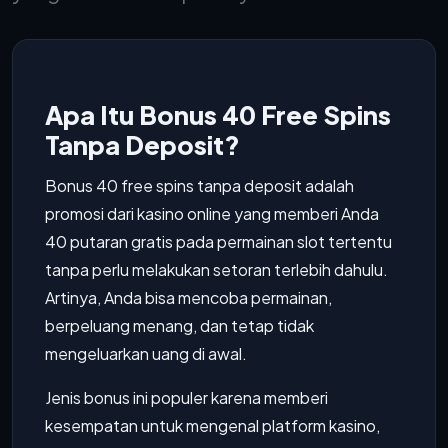
Apa Itu Bonus 40 Free Spins
Tanpa Deposit?
Bonus 40 free spins tanpa deposit adalah
promosi dari kasino online yang memberi Anda
40 putaran gratis pada permainan slot tertentu
tanpa perlu melakukan setoran terlebih dahulu.
Artinya, Anda bisa mencoba permainan,
berpeluang menang, dan tetap tidak
mengeluarkan uang di awal.
Jenis bonus ini populer karena memberi
kesempatan untuk mengenal platform kasino,