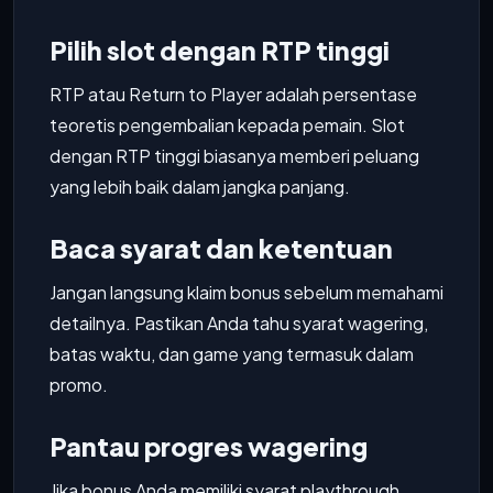
Pilih slot dengan RTP tinggi
RTP atau Return to Player adalah persentase
teoretis pengembalian kepada pemain. Slot
dengan RTP tinggi biasanya memberi peluang
yang lebih baik dalam jangka panjang.
Baca syarat dan ketentuan
Jangan langsung klaim bonus sebelum memahami
detailnya. Pastikan Anda tahu syarat wagering,
batas waktu, dan game yang termasuk dalam
promo.
Pantau progres wagering
Jika bonus Anda memiliki syarat playthrough,