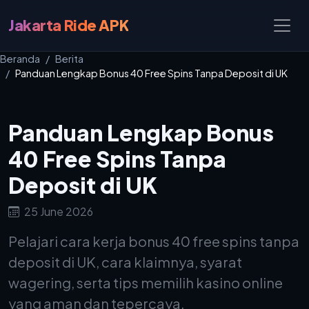
Jakarta Ride APK
Beranda
Berita
Panduan Lengkap Bonus 40 Free Spins Tanpa Deposit di UK
Panduan Lengkap Bonus
40 Free Spins Tanpa
Deposit di UK
25 June 2026
Pelajari cara kerja bonus 40 free spins tanpa
deposit di UK, cara klaimnya, syarat
wagering, serta tips memilih kasino online
yang aman dan tepercaya.