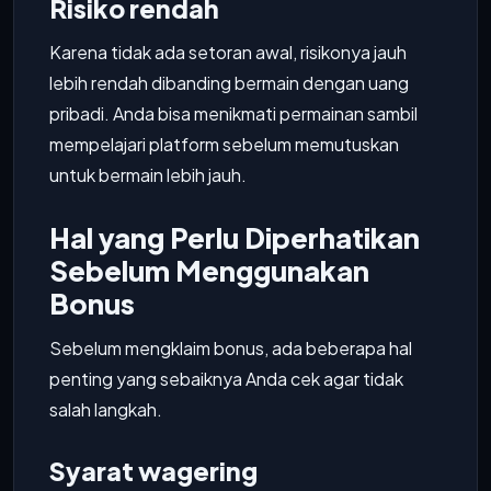
Risiko rendah
Karena tidak ada setoran awal, risikonya jauh
lebih rendah dibanding bermain dengan uang
pribadi. Anda bisa menikmati permainan sambil
mempelajari platform sebelum memutuskan
untuk bermain lebih jauh.
Hal yang Perlu Diperhatikan
Sebelum Menggunakan
Bonus
Sebelum mengklaim bonus, ada beberapa hal
penting yang sebaiknya Anda cek agar tidak
salah langkah.
Syarat wagering