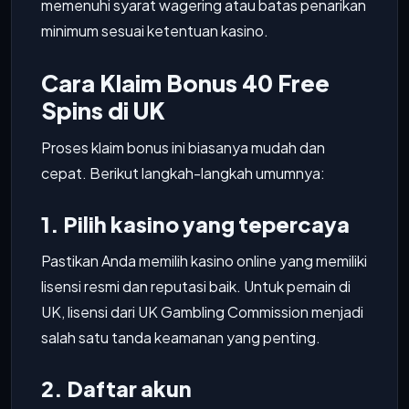
memenuhi syarat wagering atau batas penarikan
minimum sesuai ketentuan kasino.
Cara Klaim Bonus 40 Free
Spins di UK
Proses klaim bonus ini biasanya mudah dan
cepat. Berikut langkah-langkah umumnya:
1. Pilih kasino yang tepercaya
Pastikan Anda memilih kasino online yang memiliki
lisensi resmi dan reputasi baik. Untuk pemain di
UK, lisensi dari UK Gambling Commission menjadi
salah satu tanda keamanan yang penting.
2. Daftar akun