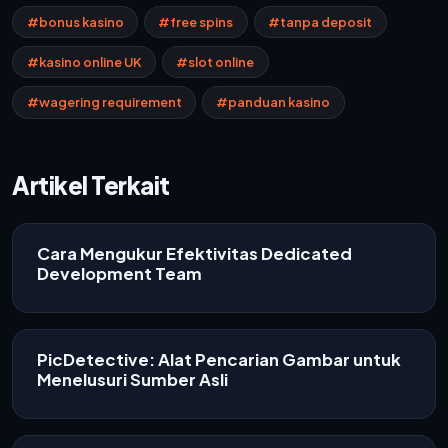
#bonus kasino
#free spins
#tanpa deposit
#kasino online UK
#slot online
#wagering requirement
#panduan kasino
Artikel Terkait
Cara Mengukur Efektivitas Dedicated
Development Team
PicDetective: Alat Pencarian Gambar untuk
Menelusuri Sumber Asli